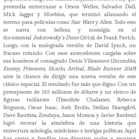
pretendía entrecruzar a Orson Welles, Salvador Dalí,
Mick Jagger y Moebius, que terminó allanando el
terreno para películas como
Star Wars
y
Alien
. Todo esto
se narra con belleza y nostalgia en el
documental
Jodorowsky´s Dune
(2014), de Frank Pavich.
Luego, con la malograda versión de David Lynch, un
fracaso rotundo. Con esos antecedentes cargaba sobre
sus hombros el consagrado Denis Villeneuve (
Incendies,
Enemy, Prisoners, Sicario, Arrival, Blade Runner 2049
)
ante la chance de dirigir una nueva versión de este
clásico espacial. El resultado fue más que digno. Con un
presupuesto de 165 millones de dólares y un elenco de
figuras rutilantes (Timothée Chalamet, Rebecca
Ferguson, Oscar Isaac, Josh Brolin, Stellan Skarsgård,
Dave Bautista, Zendaya, Jason Momoa y Javier Bardem)
logró recrear la atmósfera de una historia que
entrecruza mitología, misticismo e intrigas políticas. Aquí
hay castas y familias que disputan poder y recursos