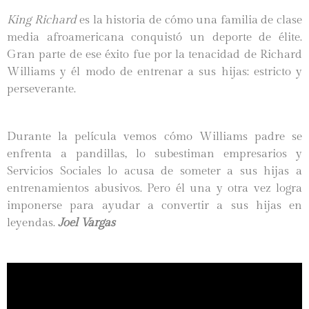
King Richard
es la historia de cómo una familia de clase
media afroamericana conquistó un deporte de élite.
Gran parte de ese éxito fue por la tenacidad de Richard
Williams y él modo de entrenar a sus hijas: estricto y
perseverante.
Durante la película vemos cómo Williams padre se
enfrenta a pandillas, lo subestiman empresarios y
Servicios Sociales lo acusa de someter a sus hijas a
entrenamientos abusivos. Pero él una y otra vez logra
imponerse para ayudar a convertir a sus hijas en
leyendas.
Joel Vargas