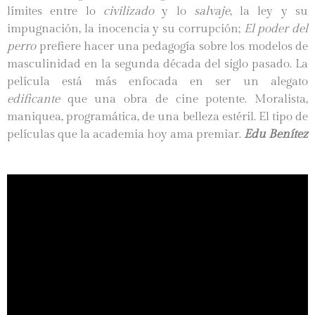
límites entre lo
civilizado
y lo
salvaje
, la ley y su
impugnación, la inocencia y su corrupción;
El poder del
perro
prefiere hacer una pedagogía sobre los modelos de
masculinidad en la segunda década del siglo pasado. La
película está más enfocada en ser un alegato
edificante
que una obra de cine potente. Moralista,
maniquea, programática, de una belleza estéril. El tipo de
películas que la academia hoy ama premiar.
Edu Benítez