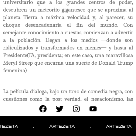
universitario que a los grandes centros de poder,
descubren un meteorito gigantesco que se aproxima al
planeta Tierra a máxima velocidad y, al parecer, su
choque desencadenaría el fin del mundo. Con
semejante conocimiento a cuestas, comienzan a advertir
a la población. Llegan a los medios —donde son
ridiculizados y transformados en memes— y hasta al
Presidente(TA, presidenta; en este caso, una maravillosa
Meryl Streep que encarna una suerte de Donald Trump
femenina).
La película dialoga, bajo un tono de comedia negra, con
cuestiones como la post verdad, el negacionismo, las
teorías conspirativas y el sensacionalismo. Si bien
algunos pasajes se vuelven extensos en exceso y algunas
premisas están subrayadas de más, deja abierta
.
ARTEZETA
.
ARTEZETA
.
reflexiones interesantes en torno a la época. En este