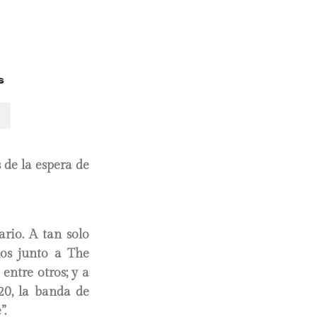
s
 de la espera de
rio. A tan solo
ños junto a The
entre otros; y a
20, la banda de
”.