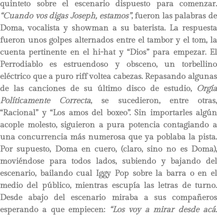
quinteto sobre el escenario dispuesto para comenzar.
“Cuando vos digas Joseph, estamos”
, fueron las palabras de
Doma, vocalista y showman a su baterista. La respuesta
fueron unos golpes alternados entre el tambor y el tom, la
cuenta pertinente en el hi-hat y “Dios” para empezar. El
Perrodiablo es estruendoso y obsceno, un torbellino
eléctrico que a puro riff voltea cabezas. Repasando algunas
de las canciones de su último disco de estudio,
Orgía
Políticamente Correcta
, se sucedieron, entre otras
“Racional” y “Los amos del boxeo”. Sin importarles algún
acople molesto, siguieron a pura potencia contagiando a
una concurrencia más numerosa que ya poblaba la pista.
Por supuesto, Doma en cuero, (claro, sino no es Doma),
moviéndose para todos lados, subiendo y bajando del
escenario, bailando cual Iggy Pop sobre la barra o en el
medio del público, mientras escupía las letras de turno.
Desde abajo del escenario miraba a sus compañeros
esperando a que empiecen:
“Los voy a mirar desde acá