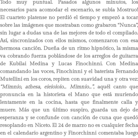
Todo muy puntual. Pasados algunos minutos, los
necesarios para acomodar el escenario, se subía Mostruo!
El cuarteto platense no perdió el tiempo y empezó a tocar
sobre las imágenes que mostraban como grabaron “Nunca”,
sin lugar a dudas una de las mejores de todo el compilado.
Así, sincronizados con ellos mismos, comenzaron con esa
hermosa canción. Dueña de un ritmo hipnótico, la misma
va cobrando fuerza poblándose de los arreglos de guitarra
de Kubilai Medina y Lucas Finochinni. Con Medina
comandando las voces, Finochinni y el baterista Fernando
Mutellini en los coros, repiten con suavidad una y otra vez:
“Mimnio, athesa, eieioioio… Mimnio…”
, aquél canto que
pronuncia en la historieta el Mano que está muriendo
lentamente en la cocina, hasta que finalmente calla y
muere. Más que un último suspiro, guarda un dejo de
esperanza y se confunde con canción de cuna que quedó
resoplando en Niceto. El 24 de marzo no es cualquier fecha
en el calendario argentino y Finorchinni comentaba luego