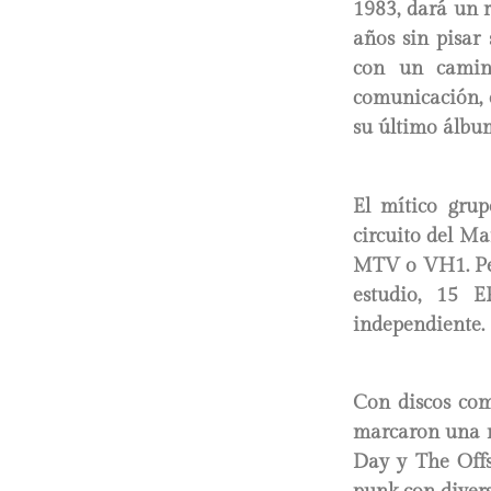
1983, dará un r
años sin pisar 
con un camino
comunicación, 
su último álbu
El mítico grup
circuito del Ma
MTV o VH1. Pes
estudio, 15 
independiente.
Con discos c
marcaron una r
Day y The Offs