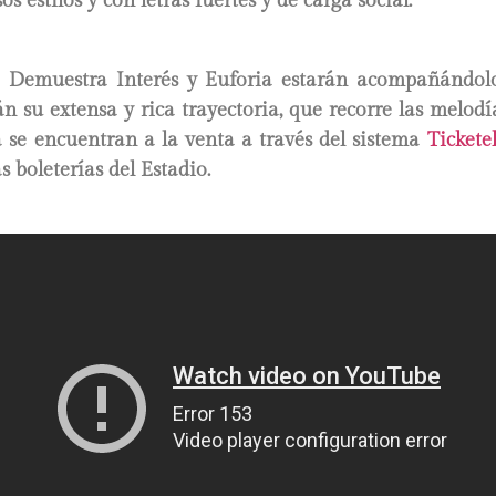
s estilos y con letras fuertes y de carga social.
 Demuestra Interés y Euforia estarán acompañándolo
n su extensa y rica trayectoria, que recorre las melodí
 se encuentran a la venta a través del sistema
Tickete
s boleterías del Estadio.