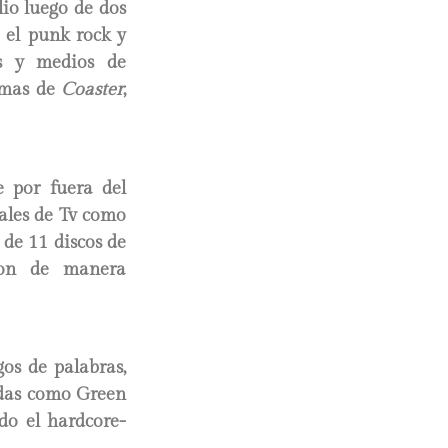
lio luego de dos
n el punk rock y
as y medios de
temas de
Coaster
,
e por fuera del
nales de Tv como
de 11 discos de
ron de manera
gos de palabras,
ndas como Green
do el hardcore-