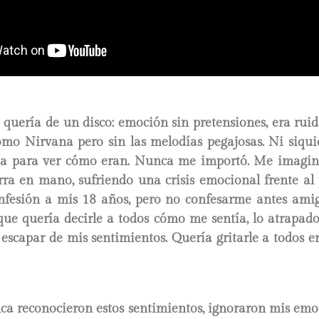
 quería de un disco: emoción sin pretensiones, era rui
como Nirvana pero sin las melodías pegajosas. Ni siqu
da para ver cómo eran. Nunca me importó. Me imagi
rra en mano, sufriendo una crisis emocional frente al
onfesión a mis 18 años, pero no confesarme antes amig
 que quería decirle a todos cómo me sentía, lo atrapad
scapar de mis sentimientos. Quería gritarle a todos e
ca reconocieron estos sentimientos, ignoraron mis emo