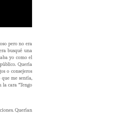
doso pero no era
iera busqué una
naba yo como el
 público. Quería
os o consejeros
o que me sentía,
n la cara “Tengo
ciones. Querían