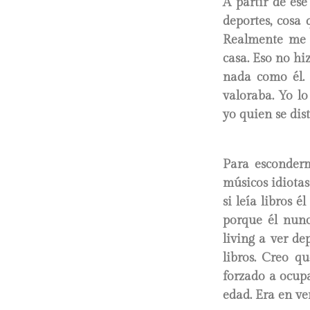
A partir de ese
deportes, cosa 
Realmente me 
casa. Eso no hi
nada como él. 
valoraba. Yo l
yo quien se dis
Para esconderm
músicos idiotas
si leía libros 
porque él nunc
living a ver de
libros. Creo q
forzado a ocupa
edad. Era en ve