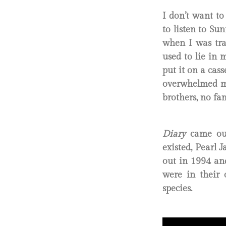
I don’t want to
to listen to Su
when I was tra
used to lie in 
put it on a cass
overwhelmed me
brothers, no fa
Diary
came out
existed, Pearl 
out in 1994 an
were in their 
species.