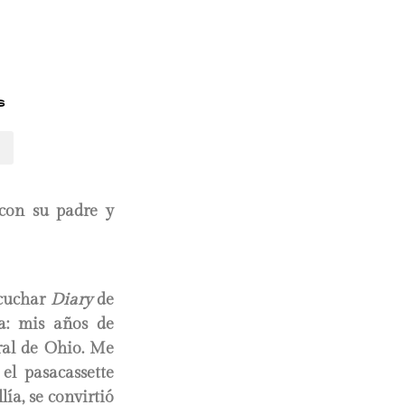
s
 con su padre y
scuchar
Diary
de
a: mis años de
ral de Ohio. Me
 el pasacassette
ía, se convirtió