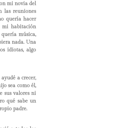
con mi novia del
n las reuniones
 no quería hacer
e mi habitación
, quería música,
upiera nada. Una
s idiotas, algo
 ayudé a crecer,
ijo sea como él,
 sus valores ni
ero qué sabe un
ropio padre.