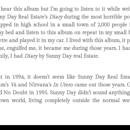
 hear this album but I’m going to listen to it while writ
nny Day Real Estate’s
Diary
during the most horrible por
pped in high school in a small town of 2,000 people i
my bed and listen to this album on repeat in my small
ette and played it in my car. I lived with this album, it 
, engulfed me, it became me during those years. I had
mily, I had
Diary
by Sunny Day real Estate.
 in 1994, it doesn’t seem like Sunny Day Real Esta
Jam’s
Vs
. and Nirvana’s
In Utero
came out those years.
d No Doubt in 1995. Sunny Day didn’t sound anything 
own world, living completely outside the normal wa