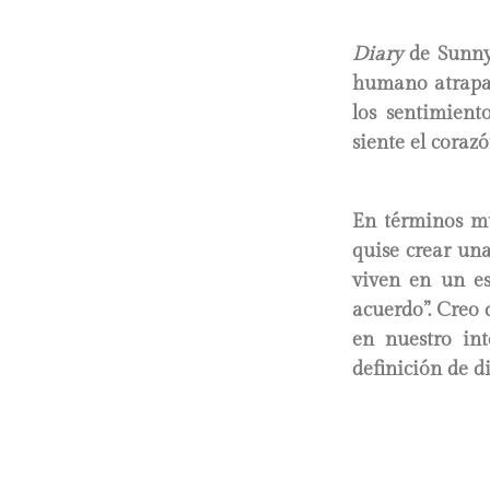
Diary
de Sunny 
humano atrapad
los sentimient
siente el coraz
En términos mu
quise crear una
viven en un es
acuerdo”. Creo
en nuestro int
definición de d