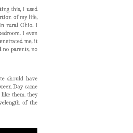
ing this, I used
tion of my life,
n rural Ohio. I
 bedroom. I even
penetrated me, it
 no parents, no
te should have
 Green Day came
like them, they
velength of the