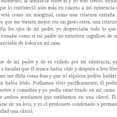
 momento, la distancia entre él y yo solo creció. Renu
que lo entristeció aún más en cuanto a mi existencia 
veía como un marginal, como una criatura extraña 
zo que me tratara mejor: era un gasto extra, una criatu
En los ojos de mi padre, yo despreciaba todo lo que 
o tomaba como si mi padre no estuviera orgulloso de mí
tanciaba de todos en mi casa.
e de mi padre y de su enfado por mi existencia, p
 a bandas que él nunca había oído y después a leer lib
él no me diría cosas feas y que ni siquiera podría hablar
a había leído. Podíamos vivir pacíficamente, él podía
portes y comedias y yo podía estar tirado en mi cama 
ue ambos sentíamos que estábamos en una cárcel. Él 
rse de un loco, y yo el prisionero condenado a perman
rdad una cárcel.