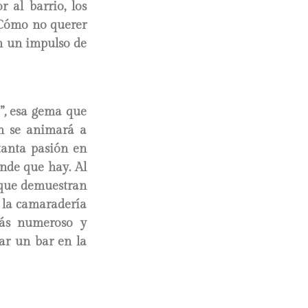
 al barrio, los
. Cómo no querer
n un impulso de
”
,
esa gema que
n se animará a
tanta pasión en
nde que hay. Al
s que demuestran
a la camaradería
más numeroso y
ar un bar en la