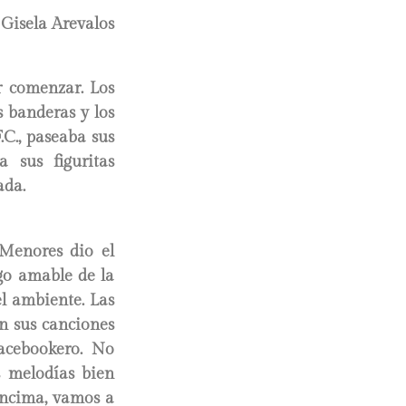
 Gisela Arevalos
r comenzar. Los
 banderas y los
.C., paseaba sus
 sus figuritas
ada.
 Menores dio el
go amable de la
l ambiente. Las
on sus canciones
facebookero. No
s melodías bien
encima, vamos a