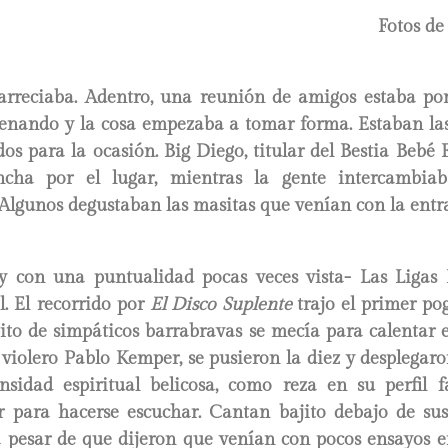
Fotos de
o arreciaba. Adentro, una reunión de amigos estaba po
llenando y la cosa empezaba a tomar forma. Estaban las
dos para la ocasión. Big Diego, titular del Bestia Bebé F
ncha por el lugar, mientras la gente intercambiaba
 Algunos degustaban las masitas que venían con la entr
y con una puntualidad pocas veces vista- Las Ligas
l. El recorrido por
El Disco Suplente
trajo el primer po
ito de simpáticos barrabravas se mecía para calentar e
l violero Pablo Kemper, se pusieron la diez y desplegar
nsidad espiritual belicosa, como reza en su perfil 
ar para hacerse escuchar. Cantan bajito debajo de su
 a pesar de que dijeron que venían con pocos ensayos 