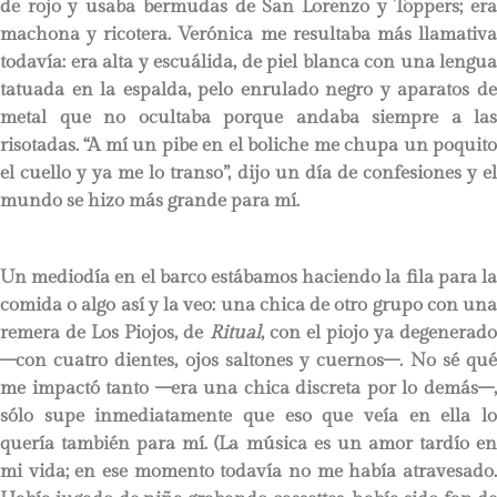
de rojo y usaba bermudas de San Lorenzo y Toppers; era
machona y ricotera. Verónica me resultaba más llamativa
todavía: era alta y escuálida, de piel blanca con una lengua
tatuada en la espalda, pelo enrulado negro y aparatos de
metal que no ocultaba porque andaba siempre a las
risotadas. “A mí un pibe en el boliche me chupa un poquito
el cuello y ya me lo transo”, dijo un día de confesiones y el
mundo se hizo más grande para mí.
Un mediodía en el barco estábamos haciendo la fila para la
comida o algo así y la veo: una chica de otro grupo con una
remera de Los Piojos, de
Ritual
, con el piojo ya degenerado
–con cuatro dientes, ojos saltones y cuernos–. No sé qué
me impactó tanto –era una chica discreta por lo demás–,
sólo supe inmediatamente que eso que veía en ella lo
quería también para mí. (La música es un amor tardío en
mi vida; en ese momento todavía no me había atravesado.