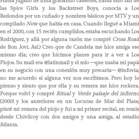
Había jugado de niña grabando cassettes, había sido fan de
las Spice Girls y los Backstreet Boys, conocía a Los
Redondos por un cuñado y nombres básicos por MTV y un
compilado
Now
que había en casa. Cuando llegué a Miam
en el 2000, con 15 recién cumplidos, estaba escuchando Los
Rodríguez, y allá por alguna razón me compré
Cross Roa
de Bon Jovi. Así.) Creo que de Candela me hice amiga ese
mismo día; creo que hicimos planes para ir a ver a Los
Piojos. Su mail era @latinmail y el mío –que usaba mi papá
en su negocio con una conexión muy precaria– @infovia;
no me acuerdo si alguna vez nos escribimos. Pero hoy lo
pienso y siento que por ella y su remera me hice rockera.
Porque volví y compré
Ritual
y
Verde paisaje del infierno
(2000) y los anteriores en un Locuras de Mar del Plata;
pinté mi remera del piojo y fui a mi primer recital, en remis
desde Chivilcoy con dos amigos y una amiga, al estadio
Atlanta.