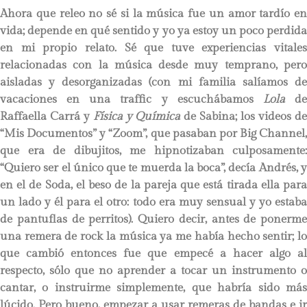
Ahora que releo no sé si la música fue un amor tardío en
vida; depende en qué sentido y yo ya estoy un poco perdida
en mi propio relato. Sé que tuve experiencias vitales
relacionadas con la música desde muy temprano, pero
aisladas y desorganizadas (con mi familia salíamos de
vacaciones en una traffic y escuchábamos
Lola
d
Raffaella Carrá y
Física y Química
de Sabina; los videos de
“Mis Documentos” y “Zoom”, que pasaban por Big Channel,
que era de dibujitos, me hipnotizaban culposamente:
“Quiero ser el único que te muerda la boca”, decía Andrés, y
en el de Soda, el beso de la pareja que está tirada ella para
un lado y él para el otro: todo era muy sensual y yo estaba
de pantuflas de perritos). Quiero decir, antes de ponerme
una remera de rock la música ya me había hecho sentir; lo
que cambió entonces fue que empecé a hacer algo al
respecto, sólo que no aprender a tocar un instrumento o
cantar, o instruirme simplemente, que habría sido más
lúcido. Pero bueno, empezar a usar remeras de bandas e ir