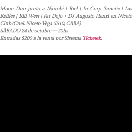
Moon Duo junto a Nairobi | Riel | In Corp Sanctis | Las
Kellies | Kill West | Fat Dojo + DJ Augusto Henri en Niceto
Club (Cnel. Niceto Vega 5510, CABA).
SÁBADO 24 de octubre – 20hs
Entradas $200 a la venta por Sistema
Ticketek
.