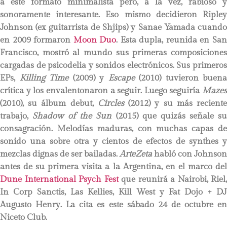
a este formato minimalista pero, a la vez, rabioso y
sonoramente interesante. Eso mismo decidieron Ripley
Johnson (ex guitarrista de Shjips) y Sanae Yamada cuando
en 2009 formaron
Moon Duo
. Esta dupla, reunida en Sa
Francisco, mostró al mundo sus primeras composiciones
cargadas de psicodelia y sonidos electrónicos. Sus primeros
EPs,
Killing Time
(2009) y
Escape
(2010) tuvieron buena
crítica y los envalentonaron a seguir. Luego seguiría
Mazes
(2010), su álbum debut,
Circles
(2012) y su más recient
trabajo,
Shadow of the Sun
(2015) que quizás señale s
consagración. Melodías maduras, con muchas capas de
sonido una sobre otra y cientos de efectos de synthes y
mezclas dignas de ser bailadas.
ArteZeta
habló con Johnson
antes de su primera visita a la Argentina, en el marco del
Dune International Psych Fest
que reunirá a Nairobi, Riel,
In Corp Sanctis, Las Kellies, Kill West y Fat Dojo + DJ
Augusto Henry. La cita es este sábado 24 de octubre en
Niceto Club.