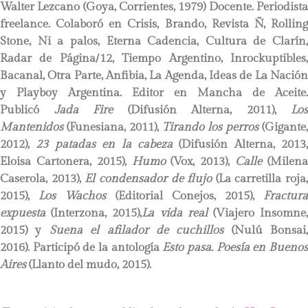
Walter Lezcano
(Goya, Corrientes, 1979) Docente. Periodist
freelance. Colaboró en Crisis, Brando, Revista Ñ, Rolling
Stone, Ni a palos, Eterna Cadencia, Cultura de Clarín,
Radar de Página/12, Tiempo Argentino, Inrockuptibles,
Bacanal, Otra Parte, Anfibia, La Agenda, Ideas de La Nación
y Playboy Argentina. Editor en Mancha de Aceite.
Publicó
Jada Fire
(Difusión Alterna, 2011),
Los
Mantenidos
(Funesiana, 2011),
Tirando los perros
(Gigante,
2012),
23 patadas en la cabeza
(Difusión Alterna, 2013,
Eloisa Cartonera, 2015),
Humo
(Vox, 2013),
Calle
(Milen
Caserola, 2013),
El condensador de flujo
(La carretilla roja,
2015),
Los Wachos
(Editorial Conejos, 2015),
Fractur
expuesta
(Interzona, 2015),
La vida real
(Viajero Insomne
2015) y
Suena el afilador de cuchillos
(Nulú Bonsai,
2016). Participó de la antología
Esto pasa. Poesía en Bueno
Aires
(Llanto del mudo, 2015).