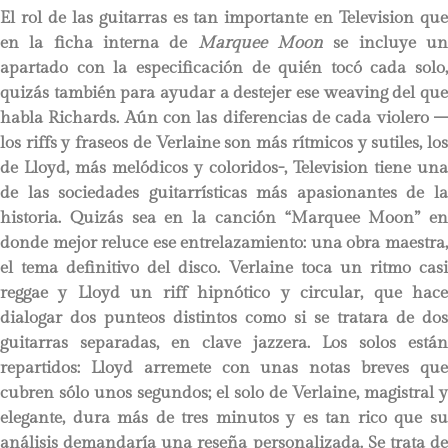
El rol de las guitarras es tan importante en Television que
en la ficha interna de
Marquee Moon
se incluye u
apartado con la especificación de quién tocó cada solo,
quizás también para ayudar a destejer ese weaving del que
habla Richards. Aún con las diferencias de cada violero –
los riffs y fraseos de Verlaine son más rítmicos y sutiles, los
de Lloyd, más melódicos y coloridos-, Television tiene una
de las sociedades guitarrísticas más apasionantes de la
historia. Quizás sea en la canción “Marquee Moon” en
donde mejor reluce ese entrelazamiento: una obra maestra,
el tema definitivo del disco. Verlaine toca un ritmo casi
reggae y Lloyd un riff hipnótico y circular, que hace
dialogar dos punteos distintos como si se tratara de dos
guitarras separadas, en clave jazzera. Los solos están
repartidos: Lloyd arremete con unas notas breves que
cubren sólo unos segundos; el solo de Verlaine, magistral y
elegante, dura más de tres minutos y es tan rico que su
análisis demandaría una reseña personalizada. Se trata de