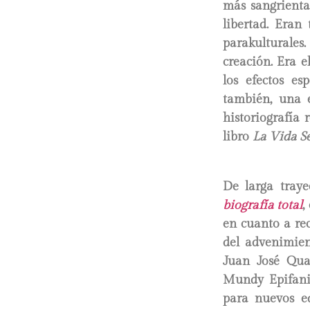
más sangrienta 
libertad. Eran
parakulturales
creación. Era e
los efectos es
también, una e
historiografía 
libro
La Vida S
De larga traye
biografía total
,
en cuanto a rec
del advenimien
Juan José Quar
Mundy Epifanio
para nuevos e