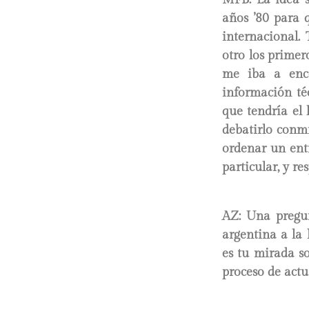
años ’80 para q
internacional.
otro los prime
me iba a enco
información té
que tendría el 
debatirlo conm
ordenar un ent
particular, y r
AZ: Una pregun
argentina a la 
es tu mirada so
proceso de actu