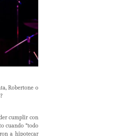
ta, Robertone o
?
der cumplir con
sto cuando “todo
aron a hipotecar