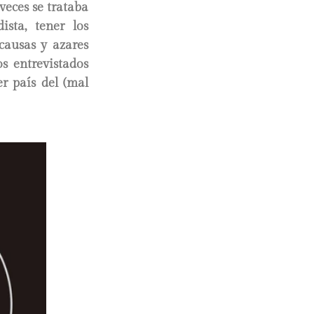
veces se trataba
sta, tener los
 causas y azares
s entrevistados
r país del (mal