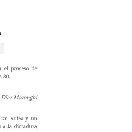
s
a el proceso de
s 80.
 Díaz Marenghi
 un antes y un
 a la dictadura