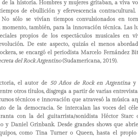
de la historia. Hombres y mujeres gritaban, a viva vo
 tiempos de ebullición y efervescencia contracultural
. No sólo se vivían tiempos convulsionados en tor
l momento, también, para la innovación técnica. Las lu
peciales propios de los espectáculos musicales en vi
volución. De este aspecto, quizás el menos aborda
rockera, se encargó el periodista Marcelo Fernández Bi
ecreta del Rock Argentino
(Sudamericana, 2019).
ctoria, el autor de
50 Años de Rock en Argentina
 entre otros títulos, disgrega a partir de varias entrevist
ursos técnicos e innovación que atravesó la música ar
to de la democracia. Se intercalan las voces del cél
anta con la del guitarrista/sonidista Héctor Starc
 y Daniel Grinbank. Desde grandes shows que abrie
quipos, como Tina Turner o Queen, hasta el propio 