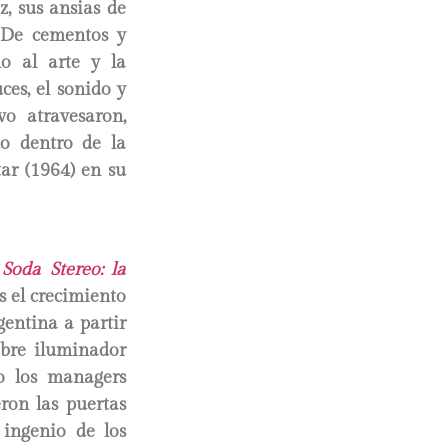
z, sus ansias de
. De cementos y
no al arte y la
ces, el sonido y
vo atravesaron,
do dentro de la
tar (1964) en su
y
Soda Stereo: la
as el crecimiento
gentina a partir
ebre iluminador
 o los managers
ron las puertas
ingenio de los