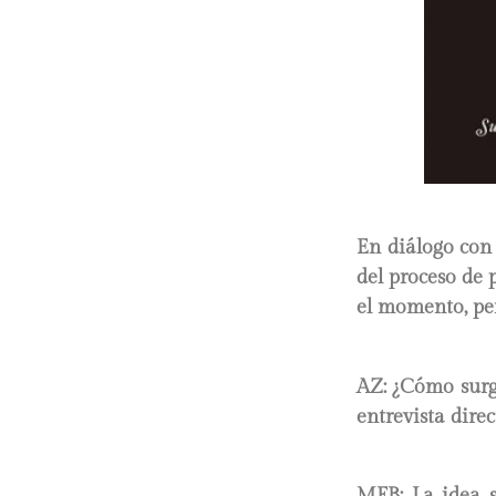
En diálogo co
del proceso de 
el momento, pe
AZ: ¿Cómo surgi
entrevista dire
MFB
: La idea 