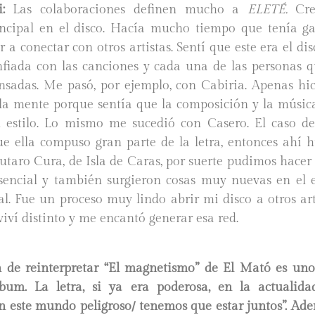
:
Las colaboraciones definen mucho a
ELETÉ.
C
r
incipal en el disco. Hacía mucho tiempo que tenía ga
 a conectar con otros artistas. Sentí que este era el dis
fiada con las canciones y cada una de las personas q
sadas. Me pasó, por ejemplo, con Cabiria. Apenas hic
 la mente porque sentía que la composición y la músi
 estilo. Lo mismo me sucedió con Casero. El caso d
que ella compuso gran parte de la letra, entonces ahí 
utaro Cura, de Isla de Caras, por suerte pudimos hacer
encial y también surgieron cosas muy nuevas en el 
al. Fue un proceso muy lindo abrir mi disco a otros ar
 viví distinto y me encantó generar esa red.
n de reinterpretar “El magnetismo” de El Mató es uno
lbum. La letra, si ya era poderosa, en la actuali
n este mundo peligroso/ tenemos que estar juntos”. Ade