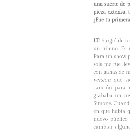
una suerte de 
pieza extensa,
¿Fue tu primer
LT:
Surgió de to
un himno. Es 
Para un show p
sola me fue ll
con ganas de m
version
que si
canción para 
grababa un cov
Simone. Cuando 
en que había q
nuevo público 
cambiar algun