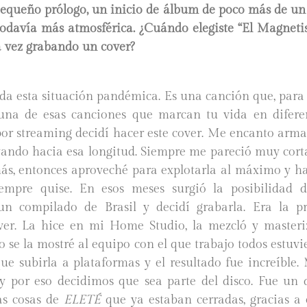
pequeño prólogo, un inicio de álbum de poco más de u
 todavía más atmosférica. ¿Cuándo elegiste “El Magneti
a vez grabando un cover?
da esta situación pandémica. Es una canción que, para
una de esas canciones que marcan tu vida en difere
or streaming decidí hacer este cover. Me encanto armar
evando hacia esa longitud. Siempre me pareció muy cor
ás, entonces aproveché para explotarla al máximo y h
empre quise.
En esos meses surgió la posibilidad
un compilado de Brasil y decidí grabarla. Era la p
er. La hice en mi Home Studio, la mezcló y master
se la mostré al equipo con el que trabajo todos estuv
ue subirla a plataformas y el resultado fue increíble.
y por eso decidimos que sea parte del disco. Fue un 
as cosas de
ELETÉ
que ya estaban cerradas, gracias a