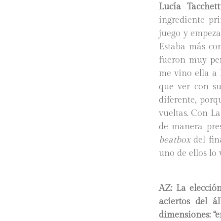
Lucía Tacchetti
ingrediente pr
juego y empezar
Estaba más con
fueron muy pen
me vino ella a
que ver con su
diferente, por
vueltas. Con La
de manera pres
beatbox
del fin
uno de ellos lo
AZ: La elecció
aciertos del á
dimensiones: “e