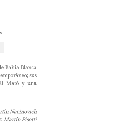
s
de Bahía Blanca
ntemporáneo; sus
e El Mató y una
tín Nacinovich
s:
Martín Pisotti