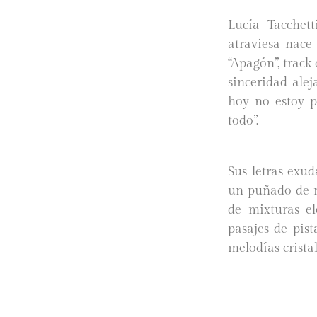
Lucía Tacchett
atraviesa nace
“Apagón”, trac
sinceridad alej
hoy no estoy p
todo”.
Sus letras exu
un puñado de r
de mixturas el
pasajes de pis
melodías crista