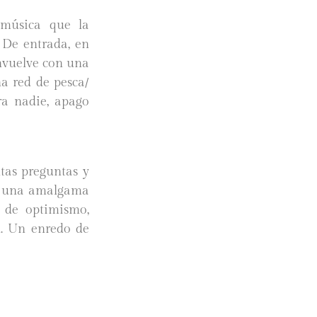
a música que la
 De entrada, en
envuelve con una
na red de pesca/
ra nadie, apago
tas preguntas y
s una amalgama
s de optimismo,
n. Un enredo de