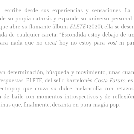
i escribe desde sus experiencias y sensaciones. L
 de su propia catarsis y expande su universo personal.
k que abre su flamante álbum
ELETÉ
(2020), ella se des
ada de cualquier careta: “Escondida estoy debajo de u
ara nada que no crea/ hoy no estoy para vos/ ni pa
dan determinación, búsqueda y movimiento, unas cuan
espuestas. ELETÉ, del sello barcelonés
Costa Futuro
, e
ectropop que cruza su dulce melancolía con retazo
ta de baile con momentos introspectivos y de reflexió
linas que, finalmente, decanta en pura magia pop.