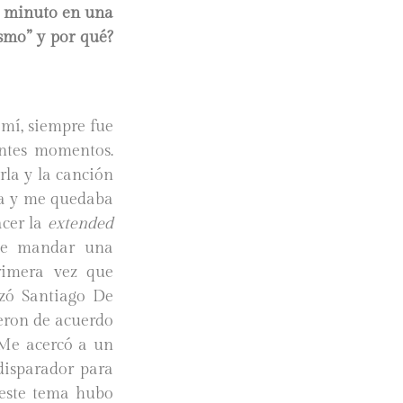
n minuto en una
smo” y por qué?
 mí, siempre fue
ntes momentos.
la y la canción
ta y me quedaba
acer la
extended
 de mandar una
rimera vez que
izó Santiago De
ieron de acuerdo
 Me acercó a un
disparador para
 este tema hubo