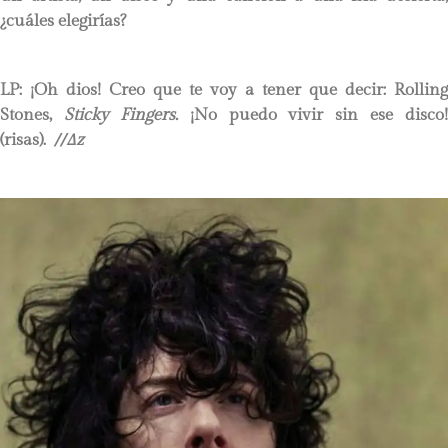
¿cuáles elegirías?
LP
: ¡Oh dios! Creo que te voy a tener que decir: Rolling
Stones,
Sticky Fingers.
¡No puedo vivir sin ese disco!
(risas).
//∆z