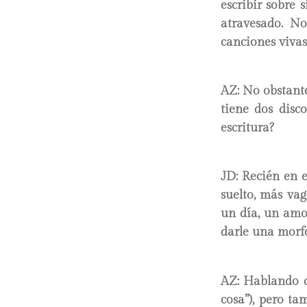
escribir sobre 
atravesado. No
canciones vivas,
AZ: No obstante
tiene dos disc
escritura?
JD:
Recién en el
suelto, más vag
un día, un amo
darle una morfo
AZ: Hablando 
cosa”), pero ta