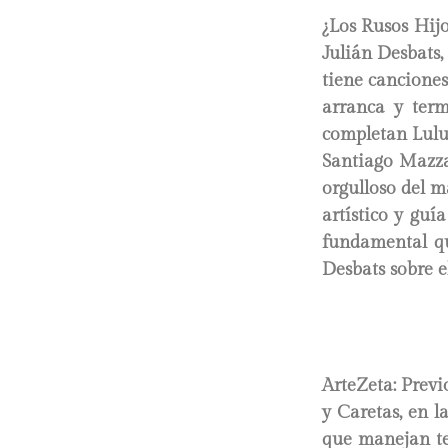
¿Los Rusos Hijo
Julián Desbats,
tiene canciones
arranca y ter
completan Lulud
Santiago Mazzan
orgulloso del m
artístico y guí
fundamental qu
Desbats sobre e
ArteZeta: Previ
y Caretas, en l
que manejan te 