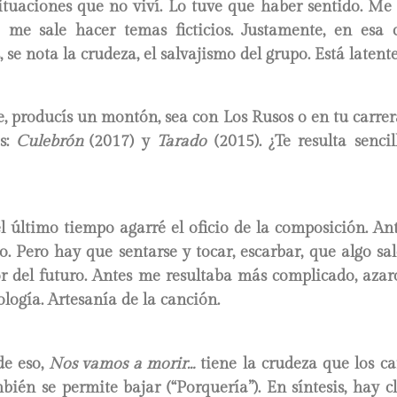
situaciones que no viví. Lo tuve que haber sentido. M
 me sale hacer temas ficticios. Justamente, en esa c
 se nota la crudeza, el salvajismo del grupo. Está latente
, producís un montón, sea con Los Rusos o en tu carrera
os:
Culebrón
(2017) y
Tarado
(2015). ¿Te resulta sencil
 último tiempo agarré el oficio de la composición. An
o. Pero hay que sentarse y tocar, escarbar, que algo sa
r del futuro. Antes me resultaba más complicado, azaro
logía. Artesanía de la canción.
de eso,
Nos vamos a morir…
tiene la crudeza que los ca
mbién se permite bajar (“Porquería”). En síntesis, hay 