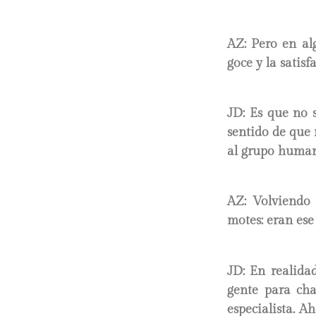
AZ: Pero en al
goce y la satisf
JD:
Es que no s
sentido de que 
al grupo human
AZ: Volviendo 
motes: eran es
JD:
En realidad
gente para cha
especialista. A