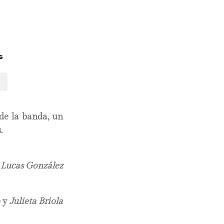
s
 de la banda, un
s.
r
Lucas González
y
Julieta Briola