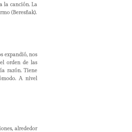
a la canción. La
rmo (Beresñak).
os expandió, nos
el orden de las
ía razón. Tiene
ómodo. A nivel
iones, alrededor