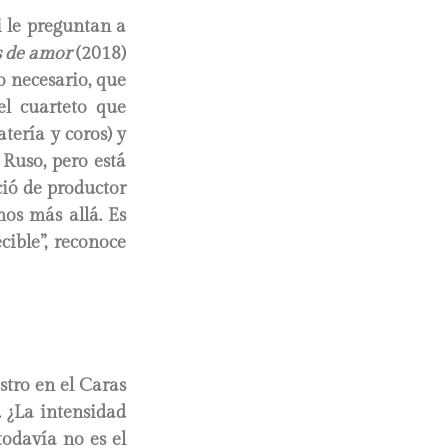
i le preguntan a
s de amor
(2018)
o necesario, que
l cuarteto que
tería y coros) y
 Ruso, pero está
ció de productor
mos más allá. Es
ible”, reconoce
stro en el Caras
. ¿La intensidad
todavía no es el