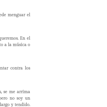
uede menguar el
queremos. En el
to a la música o
ntar contra los
s, se me arrima
 pero no soy un
largo y tendido.