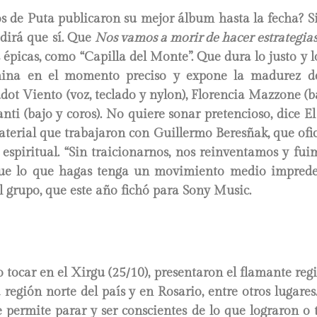
s de Puta publicaron su mejor álbum hasta la fecha? S
 dirá que sí. Que
Nos vamos a morir de hacer estrategia
 épicas, como “Capilla del Monte”. Que dura lo justo y l
mina en el momento preciso y expone la madurez de
ot Viento (voz, teclado y nylon), Florencia Mazzone (ba
ti (bajo y coros). No quiere sonar pretencioso, dice El
aterial que trabajaron con Guillermo Beresñak, que ofi
a espiritual. “Sin traicionarnos, nos reinventamos y fui
e lo que hagas tenga un movimiento medio impredec
l grupo, que este año fichó para Sony Music.
o tocar en el Xirgu (25/10), presentaron el flamante regi
a región norte del país y en Rosario, entre otros lugares
permite parar y ser conscientes de lo que lograron o 