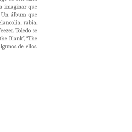
ía imaginar que
.
Un álbum que
ancolía, rabia,
ezer. Toledo se
the Blank”, “The
lgunos de ellos.