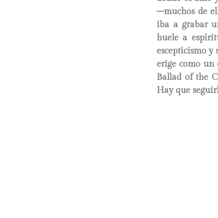
–muchos de ello
iba a grabar u
huele a espíri
escepticismo y
erige como un c
Ballad of the C
Hay que seguirl