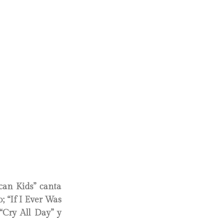
can Kids” canta
; “If I Ever Was
“Cry All Day” y