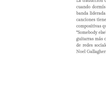
La traducción d
cuando dormís 
banda liderada
canciones tiene
compositivas q
“Somebody else”
guitarras más c
de redes socia
Noel Gallagher 