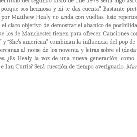
el título del segundo disco de The 1975 sería algo as
porque sos hermosa y ni te das cuenta”. Bastante prete
 por Matthew Healy no anda con vueltas. Este repertori
 el claro objetivo de demostrar el abanico de posibilid
ue los de Manchester tienen para ofrecer. Canciones co
 y “She’s american” combinan la influencia del pop de
ercanas al noise de los noventa y letras sobre el (des
les. ¿Es Healy la voz de una nueva generación, como 
e Ian Curtis? Será cuestión de tiempo averiguarlo.
Mart