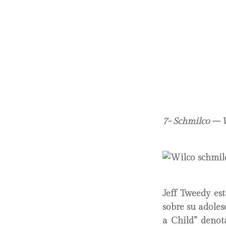
7- Schmilco
– 
Jeff Tweedy es
sobre su adoles
a Child” denot