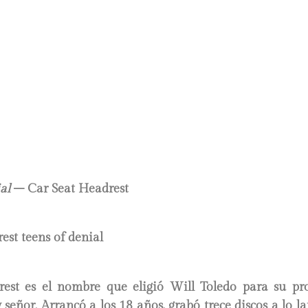
al
– Car Seat Headrest
est es el nombre que eligió Will Toledo para su pro
señor. Arrancó a los 18 años, grabó trece discos a lo la