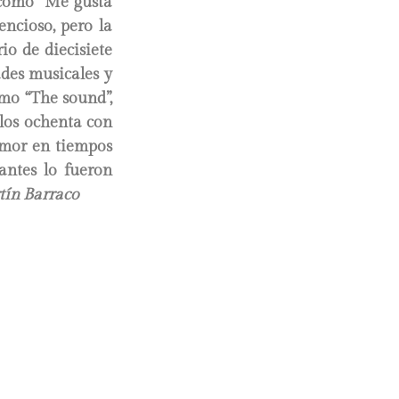
í como “Me gusta
ncioso, pero la
o de diecisiete
ades musicales y
mo “The sound”,
 los ochenta con
)amor en tiempos
antes lo fueron
ín Barraco