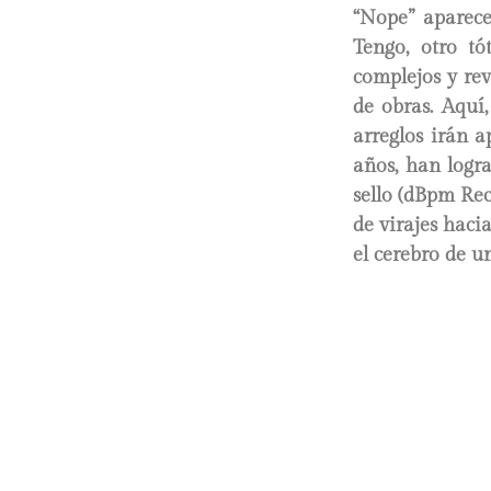
“Nope” aparece
Tengo, otro t
complejos y rev
de obras. Aquí
arreglos irán 
años, han logr
sello (dBpm Re
de virajes haci
el cerebro de u