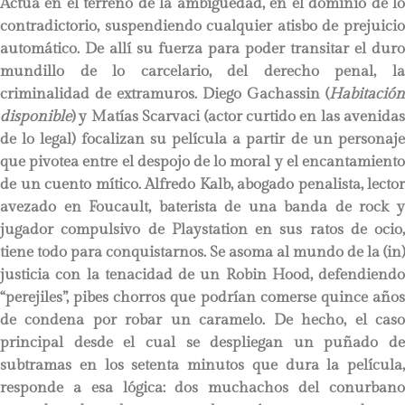
Actúa en el terreno de la ambigüedad, en el dominio de lo
contradictorio, suspendiendo cualquier atisbo de prejuicio
automático. De allí su fuerza para poder transitar el duro
mundillo de lo carcelario, del derecho penal, la
criminalidad de extramuros. Diego Gachassin (
Habitación
disponible
) y Matías Scarvaci (actor curtido en las avenidas
de lo legal) focalizan su película a partir de un personaje
que pivotea entre el despojo de lo moral y el encantamiento
de un cuento mítico. Alfredo Kalb, abogado penalista, lector
avezado en Foucault, baterista de una banda de rock y
jugador compulsivo de Playstation en sus ratos de ocio,
tiene todo para conquistarnos. Se asoma al mundo de la (in)
justicia con la tenacidad de un Robin Hood, defendiendo
“perejiles”, pibes chorros que podrían comerse quince años
de condena por robar un caramelo. De hecho, el caso
principal desde el cual se despliegan un puñado de
subtramas en los setenta minutos que dura la película,
responde a esa lógica: dos muchachos del conurbano