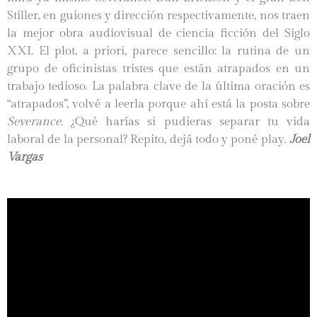
Stiller, en guiones y dirección respectivamente, nos traen
la mejor obra audiovisual de ciencia ficción del Siglo
XXI. El plot, a priori, parece sencillo: la rutina de un
grupo de oficinistas tristes que están atrapados en un
trabajo tedioso. La palabra clave de la última oración es
“atrapados”, volvé a leerla porque ahí está la posta sobre
Severance.
¿Qué harías si pudieras separar tu vida
laboral de la personal? Repito, dejá todo y poné play.
Joel
Vargas