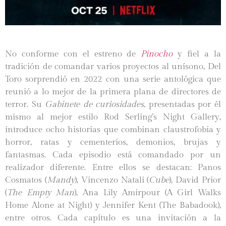
No conforme con el estreno de
Pinocho
y fiel a la
tradición de comandar varios proyectos al unísono, Del
Toro sorprendió en 2022 con una serie antológica que
reunió a lo mejor de la primera plana de directores de
terror. Su
Gabinete de curiosidades
, presentadas por él
mismo al mejor estilo Rod Serling’s Night Gallery,
introduce ocho historias que combinan claustrofobia y
horror, ratas y cementerios, demonios, brujas y
fantasmas. Cada episodio está comandado por un
realizador diferente. Entre ellos se destacan: Panos
Cosmatos (
Mandy
), Vincenzo Natali (
Cube
), David Prior
(
The Empty Man
), Ana Lily Amirpour (A Girl Walks
Home Alone at Night) y Jennifer Kent (The Babadook),
entre otros. Cada capítulo es una invitación a la