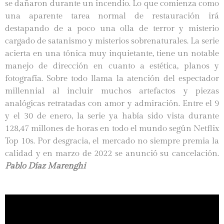
se dañaron durante un incendio. Lo que comienza como
una aparente tarea normal de restauración irá
destapando de a poco una olla de terror y misterio
cargado de satanismo y misterios sobrenaturales. La serie
acierta en una tónica muy inquietante, tiene un notable
manejo de dirección en cuanto a estética, planos y
fotografía. Sobre todo llama la atención del espectador
millennial al incluir muchos artefactos y piezas
analógicas retratadas con amor y admiración. Entre el 9
y el 30 de enero, la serie ya había sido vista durante
128,47 millones de horas en todo el mundo según Netflix
Top 10s. Por desgracia, el mercado no siempre premia la
calidad y en marzo de 2022 se anunció su cancelación.
Pablo Díaz Marenghi