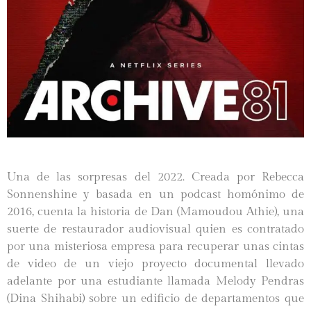
Una de las sorpresas del 2022. Creada por
Rebecca
Sonnenshine y basada en un podcast homónimo de
2016, cuenta la historia de Dan (Mamoudou Athie), una
suerte de restaurador audiovisual quien es contratado
por una misteriosa empresa para recuperar unas cintas
de video de un viejo proyecto documental llevado
adelante por una estudiante llamada Melody Pendras
(Dina Shihabi) sobre un edificio de departamentos que