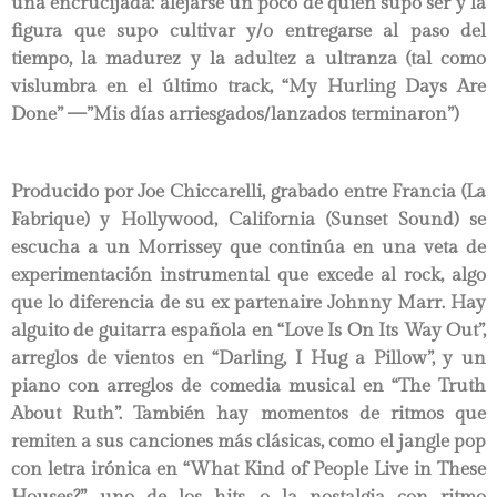
una encrucijada: alejarse un poco de quien supo ser y la
figura que supo cultivar y/o entregarse al paso del
tiempo, la madurez y la adultez a ultranza (tal como
vislumbra en el último track, “My Hurling Days Are
Done” —”Mis días arriesgados/lanzados terminaron”)
Producido por Joe Chiccarelli, grabado entre Francia (La
Fabrique) y Hollywood, California (Sunset Sound) se
escucha a un Morrissey que continúa en una veta de
experimentación instrumental que excede al rock, algo
que lo diferencia de su ex partenaire Johnny Marr. Hay
alguito de guitarra española en “Love Is On Its Way Out”,
arreglos de vientos en “Darling, I Hug a Pillow”, y un
piano con arreglos de comedia musical en “The Truth
About Ruth”. También hay momentos de ritmos que
remiten a sus canciones más clásicas, como el jangle pop
con letra irónica en “What Kind of People Live in These
Houses?”, uno de los hits, o la nostalgia con ritmo