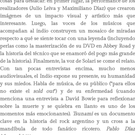
cosas para destacar: en primer lugar, la performance de los
realizadores (Julio Leiva y Maximiliano Díaz) que crearon
imágenes de un impacto visual y artístico más que
interesante. Luego, las voces de los músicos que
acompañan al indio construyen un mosaico de miradas
respecto a qué se siente tocar con una leyenda (incluyendo
perlas como la masterización de su DVD en Abbey Road y
la historia del técnico que se enamoró del pogo más grande
de la historia). Finalmente, la voz de Solari se come el relato.
Con tan pocas entrevistas encima, mucho menos
audiovisuales, el Indio expone su presente, su humanidad
y sus miedos. Habla de música, de su público (“para ellos
no existe el
sold out
“) y de su enfermedad (cuand
menciona una entrevista a David Bowie para reflexionar
sobre la muerte y se quiebra en llanto es uno de los
momentos más emocionantes).
Tsunami
es un document
clave en la historia del rock argentino y un cross a la
mandíbula de todo fanático ricotero.
Pablo Día