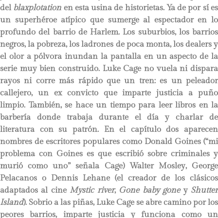
del
blaxplotation
en esta usina de historietas. Ya de por sí e
un superhéroe atípico que sumerge al espectador en lo
profundo del barrio de Harlem. Los suburbios, los barrios
negros, la pobreza, los ladrones de poca monta, los dealers y
el olor a pólvora inundan la pantalla en un aspecto de la
serie muy bien construido. Luke Cage no vuela ni dispara
rayos ni corre más rápido que un tren: es un peleador
callejero, un ex convicto que imparte justicia a puño
limpio. También, se hace un tiempo para leer libros en la
barbería donde trabaja durante el día y charlar de
literatura con su patrón. En el capítulo dos aparecen
nombres de escritores populares como Donald Goines (“mi
problema con Goines es que escribió sobre criminales y
murió como uno” señala Cage) Walter Mosley, George
Pelacanos o Dennis Lehane (el creador de los clásicos
adaptados al cine
Mystic river
,
Gone baby gone
y
Shutte
Island
). Sobrio a las piñas, Luke Cage se abre camino por los
peores barrios, imparte justicia y funciona como un