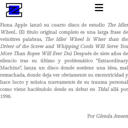
Fiona Apple lanzó su cuarto disco de estudio
The Idle
Wheel
…
(El título original completo es una larga
frase
d
veintitres palabras,
The Idler Wheel Is Wiser than the
Driver of the Screw and Whipping Cords Will Serve You
More Than Ropes Will Ever Do)
.
Después de siete años d
silencio tras su último y problemático
“Extraordinary
Machine”
, lanza un disco donde sostiene una idea, mal
remachada, donde deja ver obviamente su excentricidad y
hace lucro y música nuevamente de su trauma personal
como viene haciéndolo desde su debut en
Tidal
allá po
1996.
Por
Glenda Jensen