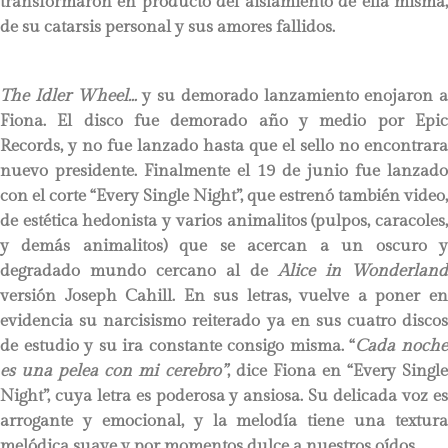
transformaron en producto del aislamiento de ella misma,
de su catarsis personal y sus amores fallidos.
The Idler Wheel…
y su demorado lanzamiento enojaron a
Fiona. El disco fue demorado año y medio por Epic
Records, y no fue lanzado hasta que el sello no encontrara
nuevo presidente. Finalmente el 19 de junio fue lanzado
con el corte “Every Single Night”, que estrenó también video,
de estética hedonista y varios animalitos (pulpos, caracoles,
y demás animalitos) que se acercan a un oscuro y
degradado mundo cercano al de
Alice in Wonderland
versión Joseph Cahill. En sus letras, vuelve a poner en
evidencia su narcisismo reiterado ya en sus cuatro discos
de estudio y su ira constante consigo misma. “
Cada noch
es una pelea con mi cerebro”
, dice Fiona en “Every Single
Night”, cuya letra es poderosa y ansiosa. Su delicada voz es
arrogante y emocional, y la melodía tiene una textura
melódica suave y por momentos dulce a nuestros oídos.