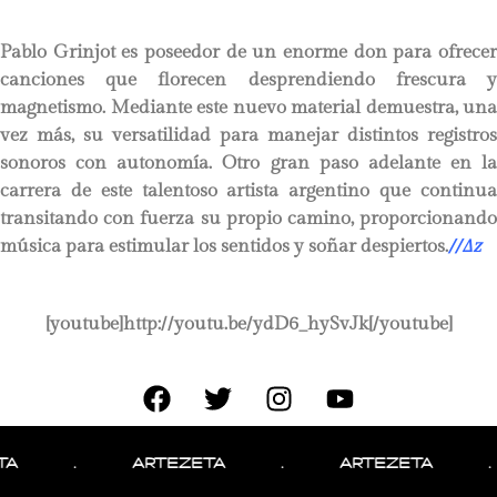
Pablo Grinjot es poseedor de un enorme don para ofrecer
canciones que florecen desprendiendo frescura y
magnetismo. Mediante este nuevo material demuestra, una
vez más, su versatilidad para manejar distintos registros
sonoros con autonomía. Otro gran paso adelante en la
carrera de este talentoso artista argentino que continua
transitando con fuerza su propio camino, proporcionando
música para estimular los sentidos y soñar despiertos.
//
∆
z
[youtube]http://youtu.be/ydD6_hySvJk[/youtube]
A
.
ARTEZETA
.
ARTEZETA
.