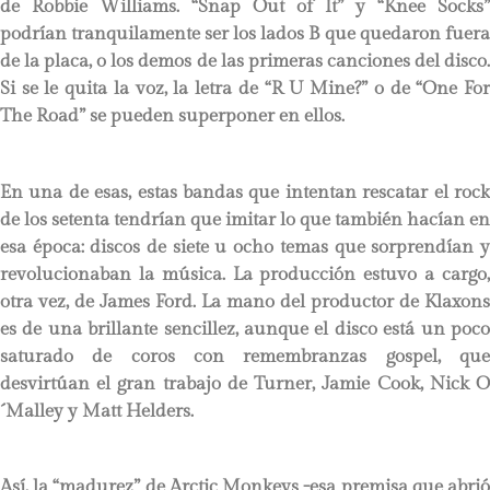
de Robbie Williams. “Snap Out of It” y “Knee Socks”
podrían tranquilamente ser los lados B que quedaron fuera
de la placa, o los demos de las primeras canciones del disco.
Si se le quita la voz, la letra de “R U Mine?” o de “One For
The Road” se pueden superponer en ellos.
En una de esas, estas bandas que intentan rescatar el rock
de los setenta tendrían que imitar lo que también hacían en
esa época: discos de siete u ocho temas que sorprendían y
revolucionaban la música. La producción estuvo a cargo,
otra vez, de James Ford. La mano del productor de Klaxons
es de una brillante sencillez, aunque el disco está un poco
saturado de coros con remembranzas gospel, que
desvirtúan el gran trabajo de Turner, Jamie Cook, Nick O
´Malley y Matt Helders.
Así, la “madurez” de Arctic Monkeys -esa premisa que abrió