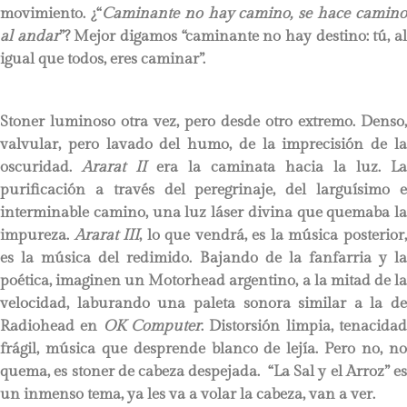
movimiento. ¿“
Caminante no hay camino, se hace camin
al andar
”? Mejor digamos “caminante no hay destino: tú, a
igual que todos, eres caminar”.
Stoner luminoso otra vez, pero desde otro extremo. Denso,
valvular, pero lavado del humo, de la imprecisión de la
oscuridad.
Ararat II
era la caminata hacia la luz. La
purificación a través del peregrinaje, del larguísimo e
interminable camino, una luz láser divina que quemaba la
impureza.
Ararat III
, lo que vendrá, es la música posterior
es la música del redimido. Bajando de la fanfarria y la
poética, imaginen un Motorhead argentino, a la mitad de la
velocidad, laburando una paleta sonora similar a la de
Radiohead en
OK Computer
. Distorsión limpia, tenacida
frágil, música que desprende blanco de lejía. Pero no, no
quema, es stoner de cabeza despejada. “La Sal y el Arroz” es
un inmenso tema, ya les va a volar la cabeza, van a ver.