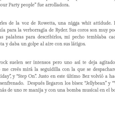
our Party people” fue arrolladora.
rles de la voz de Rowetta, una nigga whit attidude. E
ía para la verborragia de Ryder. Sus coros son muy po
s palabras para describirlos, mi pecho temblaba ca
a y daba un golpe al aire con sus látigos.
ock suelen ser intensos pero uno así te deja agitado
 me creés mirá la seguidilla con la que se despacharo
iday”, y “Step On”. Justo en este último Bez volvió a ha
senfrenado. Después llegaron los bises: “Jellybean” y 
más de uno re manija y con una bomba musical en el b