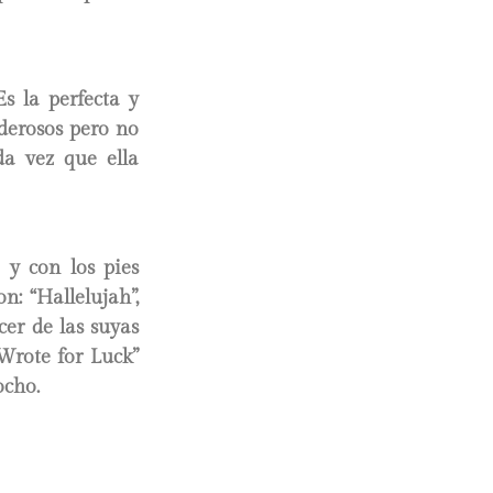
s la perfecta y
derosos pero no
da vez que ella
 y con los pies
n: “Hallelujah”,
cer de las suyas
“Wrote for Luck”
ocho.