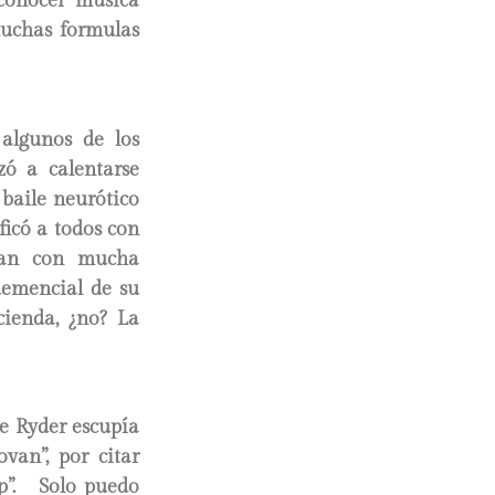
conocer música
muchas formulas
algunos de los
ó a calentarse
baile neurótico
ficó a todos con
vían con mucha
demencial de su
ienda, ¿no? La
de Ryder escupía
ovan”, por citar
op”. Solo puedo