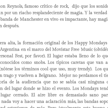
on Reynols, famoso crítico de rock, dijo que los sonid
 por un riacho resplandeciente de magia. Y la verdad 
a banda de Manchester en vivo es impactante, hay magia
n después.
 era alta, la formación original de los Happy Mondays 
 Argentina en el marco del Movistar Free Music (olvid
rsonal Fest, por favor). El lugar estaba lleno de lo 
s conocidos como snobs. Los típicos caretas que van a
nótese los términos cool que uso, muy trendy). Los qu
un trago y vuelven a Belgrano. Mejor no perdamos el ti
ría de la audiencia que no se sabía casi ninguna 
ón del lugar donde se hizo el evento. Los Mondays ten
lugar cerrado. El aire libre es demasiado sano par
e nada voy a hacer una aclaración más, las bandas sop