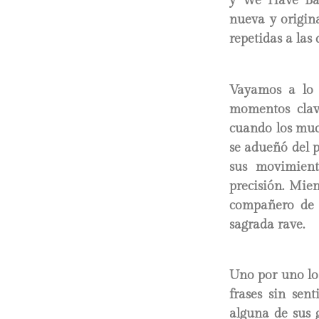
y We Have Ban
nueva y origin
repetidas a las
Vayamos a lo 
momentos clav
cuando los muc
se adueñó del p
sus movimient
precisión. Mie
compañero de 
sagrada rave.
Uno por uno los
frases sin sent
alguna de sus 