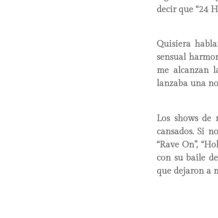
decir que “24 H
Quisiera habla
sensual harmon
me alcanzan la
lanzaba una not
Los shows de r
cansados. Si no
“Rave On”, “Hol
con su baile de
que dejaron a 