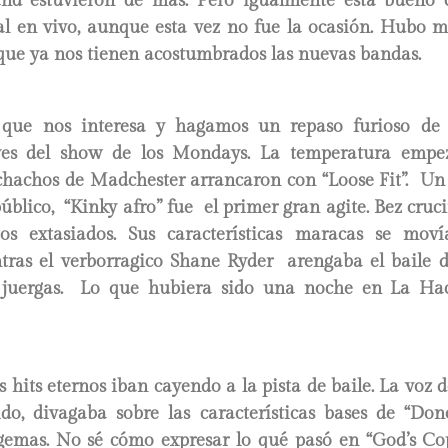
d estuvieron de más. Pero igualmente esta bueno 
al en vivo, aunque esta vez no fue la ocasión. Hubo 
 que ya nos tienen acostumbrados las nuevas bandas.
que nos interesa y hagamos un repaso furioso de 
es del show de los Mondays. La temperatura empez
hachos de Madchester arrancaron con “Loose Fit”. Un 
úblico, “Kinky afro” fue el primer gran agite. Bez cruci
os extasiados. Sus características maracas se mo
ntras el verborragico Shane Ryder arengaba el baile 
juergas. Lo que hubiera sido una noche en La Hac
 hits eternos iban cayendo a la pista de baile. La voz 
ido, divagaba sobre las características bases de “Don
gemas. No sé cómo expresar lo qué pasó en “God’s C