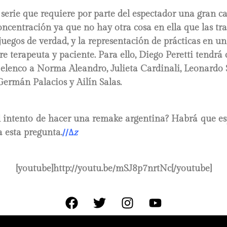
 serie que requiere por parte del espectador una gran c
oncentración ya que no hay otra cosa en ella que las t
s juegos de verdad, y la representación de prácticas en u
re terapeuta y paciente. Para ello, Diego Peretti tendrá
elenco a Norma Aleandro, Julieta Cardinali, Leonardo 
Germán Palacios y Ailín Salas.
l intento de hacer una remake argentina? Habrá que es
a esta pregunta.
//
∆
z
[youtube]http://youtu.be/mSJ8p7nrtNc[/youtube]