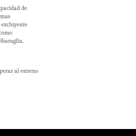
apacidad de
ramas
n excluyente
 como
Sbaraglia,
perar al estreno