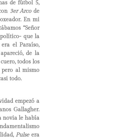
as de fútbol 5,
 con
3er Arco
de
boxeador. En mi
ntábamos “Señor
olítico- que la
era el Paraíso,
apareció, de la
cuero, todos los
, pero al mismo
casi todo.
avidad empezó a
anos Gallagher.
a novia le había
undamentalismo
lidad,
Pulse
era