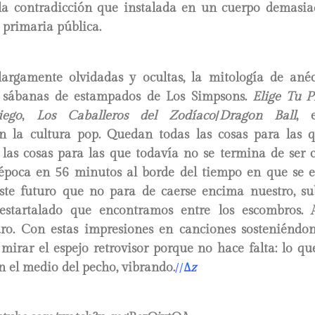
la contradicción que instalada en un cuerpo demasi
 primaria pública.
argamente olvidadas y ocultas, la mitología de ané
n sábanas de estampados de Los Simpsons.
Elige Tu P
ego
,
Los Caballeros del Zodíaco
/
Dragon Ball
, 
n la cultura pop. Quedan todas las cosas para las
 las cosas para las que todavía no se termina de ser 
época en 56 minutos al borde del tiempo en que se 
este futuro que no para de caerse encima nuestro, s
estartalado que encontramos entre los escombros. 
uro. Con estas impresiones en canciones sosteniéndon
 mirar el espejo retrovisor porque no hace falta: lo q
n el medio del pecho, vibrando.
//
∆
z