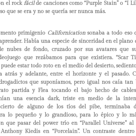
on el rock
fácil
de canciones como “Purple Stain” o “I Li
eso que se era y no se quería ser nunca más.
omento primigenio
Californication
sonaba a todo eso q
prender. Había una especie de sinceridad en el plano 
de nubes de fondo, cruzado por sus avatares que 
deojuego que rezábamos para que existiera. “Scar T
puede estar todo roto en el medio del desierto, sedient
a atrás y adelante, entre el horizonte y el pasado. 
 drogadictos que suponíamos, pero igual nos caía tan 
rato partida y Flea tocando el bajo hecho de cables
enían una esencia dark, triste en medio de la intens
acierto de alguno de los tíos del pibe, terminaba 
ara lo pequeño y lo grandioso, para lo épico y lo 
n que pasar del power trío en “Parallel Universe” al 
Anthony Kiedis en “Porcelain”. Un contraste dentro