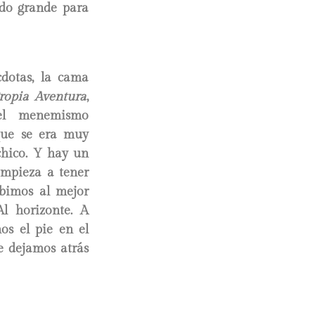
ado grande para
cdotas, la cama
ropia Aventura
,
el menemismo
 que se era muy
chico. Y hay un
empieza a tener
ubimos al mejor
Al horizonte. A
os el pie en el
ue dejamos atrás