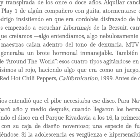
 y transpirada de los once o doce años. Alquilar canch
 Play 1 de algún compañero con guita, atormentarse
odrigo insistiendo en que era cordobés disfrazado de 
s empezado a escuchar
Libertinaje
de la Bersuit, ca
ue creíamos –algo entendíamos, algo nebulosamente p
s maestras caían adentro del tono de denuncia. MTV 
 generaba un brote hormonal inmanejable. También 
de “Around The World”: esos cuatro tipos agitándose en 
dísimos al rojo, haciendo algo que era como un juego
 Red Hot Chili Peppers,
Californication
, 1999. Antes de 
tíos entendió que el pibe necesitaba ese disco. Para N
 paró año y medio después, cuando llegaron los herm
do el disco en el Parque Rivadavia a los 16, la primer
con su caja de diseño noventoso; una especie de f
éndose. Si la adolescencia es vergüenza e hipersensibi