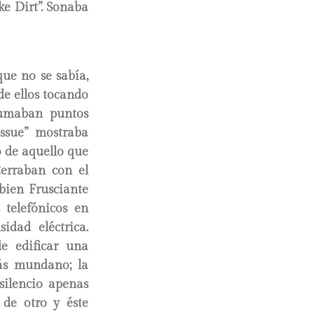
ke Dirt”. Sonaba
ue no se sabía,
de ellos tocando
sumaban puntos
issue” mostraba
o de aquello que
Cerraban con el
bien Frusciante
 telefónicos en
idad eléctrica.
de edificar una
más mundano; la
silencio apenas
 de otro y éste