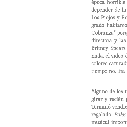
época horrible
depender de la
Los Piojos y R
grado habíamo
Cobranza” porq
directora y la
Britney Spears
nada, el video 
colores satura
tiempo no. Era
Alguno de los 
girar y recién
Terminó vendien
regalado
Pulse
musical imponi