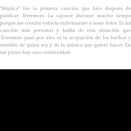
“Réplica” fue la primera canción que hice después de
publicar
Terremoto
. La cajoneé durante mucho tiemp
porque me costaba todavía enfrentarme a tanto dolor. Es mi
canción más personal y habla de esta situación que
Terremoto
pasó por alto, es la aceptación de los hechos y
también de quien soy y de la música que quiero hacer. En
ese punto hay una continuidad.