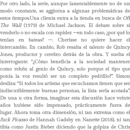
Por otro lado, la serie, aunque lamentablemente no de un
modo constante, se aggiorna a algunas problemáticas de
estos tiempos.Una clienta entra a la tienda en busca de
Off
The Wall
(1979) de Michael Jackson. El debate sobre s
venderlo o no escala con rapidez –en todo caso, ¿por qué lo
tenían en bateas? –. Cherisse no quiere hacer el
intercambio. En cambio, Rob resalta el talento de Quincy
Jones, productor y cerebro detrás de la obra. Y suelta el
interrogante: “¿Cómo beneficia a la sociedad mantener
como rehén al genio de Quincy, solo porque el tipo que
ponía la voz resultó ser un completo pedófilo?”. Simon
desliza: “Si todos los artistas que escuchamos tienen que ser
indiscutiblemente buenas personas, la lista sería acotada”.
De una u otra forma, imaginar esta discusión hace veinte
años hubiese sido impensado, prácticamente fuera de
lugar. Ahora toma otra dimensión, ni tan extrema como el
fuck Picasso
de Hannah Gadsby en Nanette (2018), ni ta
tibia como Justin Bieber diciendo que la golpiza de Chris