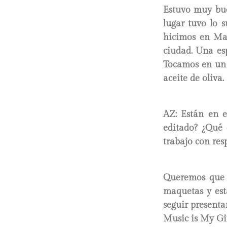
Estuvo muy bue
lugar tuvo lo 
hicimos en Mal
ciudad. Una esp
Tocamos en un 
aceite de oliva
AZ: Están en e
editado? ¿Qué 
trabajo con res
Queremos que e
maquetas y est
seguir present
Music is My Gir