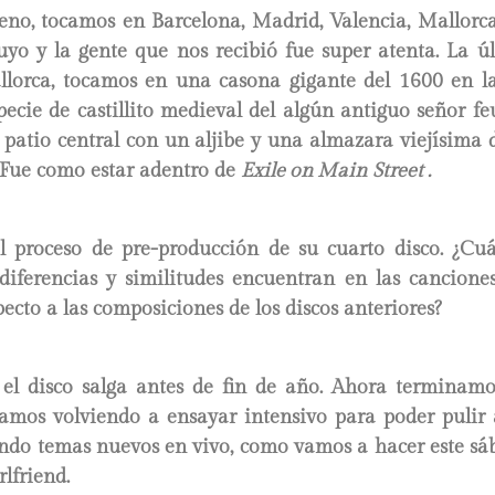
no, tocamos en Barcelona, Madrid, Valencia, Mallorca
suyo y la gente que nos recibió fue super atenta. La ú
lorca, tocamos en una casona gigante del 1600 en la
ecie de castillito medieval del algún antiguo señor fe
patio central con un aljibe y una almazara viejísima
. Fue como estar adentro de
Exile on Main
Street .
l proceso de pre-producción de su cuarto disco. ¿Cu
diferencias y similitudes encuentran en las cancione
pecto a las composiciones de los discos anteriores?
l disco salga antes de fin de año. Ahora terminamo
amos volviendo a ensayar intensivo para poder pulir 
ando temas nuevos en vivo, como vamos a hacer este sáb
lfriend.