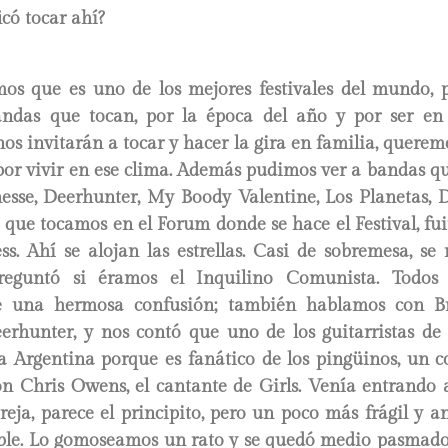
icó tocar ahí?
os que es uno de los mejores festivales del mundo, p
ndas que tocan, por la época del año y por ser en
nos invitarán a tocar y hacer la gira en familia, queremo
por vivir en ese clima. Además pudimos ver a bandas q
sse, Deerhunter, My Boody Valentine, Los Planetas, Di
 que tocamos en el Forum donde se hace el Festival, f
ss. Ahí se alojan las estrellas. Casi de sobremesa, s
reguntó si éramos el Inquilino Comunista. Todos
ue una hermosa confusión; también hablamos con Br
erhunter, y nos contó que uno de los guitarristas de
 a Argentina porque es fanático de los pingüinos, un 
n Chris Owens, el cantante de Girls. Venía entrando 
reja, parece el principito, pero un poco más frágil y a
ble. Lo gomoseamos un rato y se quedó medio pasmado