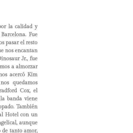
or la calidad y
 Barcelona. Fue
s pasar el resto
ue nos encantan
nosaur Jr., fue
uimos a almorzar
e nos acercó Kim
 nos quedamos
adford Cox, el
 la banda viene
copado. También
al Hotel con un
ngelical, aunque
 de tanto amor,