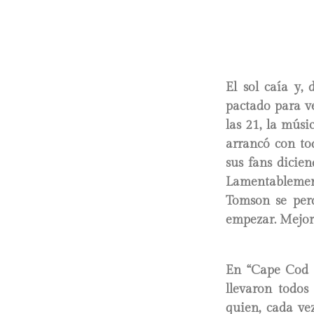
El sol caía y,
pactado para ve
las 21, la músi
arrancó con to
sus fans dicien
Lamentablement
Tomson se perd
empezar. Mejor
En “Cape Cod K
llevaron todos
quien, cada ve