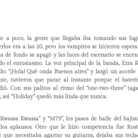
 de a poco, la gente que llegaba iba tomando sus luga
rlos era a las 20, pero los vampiros se hicieron esper
ca de fondo se apagó y las luces del escenario se ence
do el entusiasmo. La voz principal de la banda, Ezra K
do: “¡Hola! Qué onda Buenos aires” y largó un acorde 
e, tuvieron que parar al instante porque el bateri
ió. Con sus palitos al ritmo del “one-two-three” (aga
, así “Holiday” quedó más linda que nunca.
wassa Kwassa” y “M79”, los pasos de baile del bajist
 los aplausos. Otro que le hizo competencia fue Ros
z que necesitaba agarrar su guitarra, dejaba sus tecla