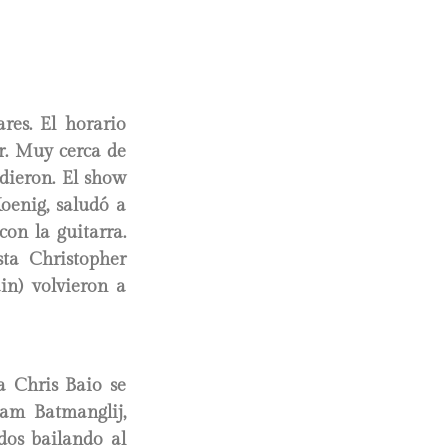
res. El horario
ar. Muy cerca de
ndieron. El show
oenig, saludó a
con la guitarra.
sta Christopher
in) volvieron a
a Chris Baio se
tam Batmanglij,
dos bailando al