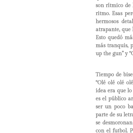
son rítmico de 
ritmo. Esas pe
hermosos detal
atrapante, que h
Esto quedó más
más tranquis, 
up the gun” y “
Tiempo de bise
“Olé olé olé o
idea era que lo
es el público a
ser un poco ba
parte de su letr
se desmoronan 
con el futbol. 