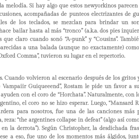
la melodía. Si hay algo que estos newyorkinos parecen 
rcusiones, acompañadas de punteos electrizantes de gui
les de los teclados, se mezclan para brindar un so
ace bailar hasta al más “tronco” (a.k.a. dos pies izquier
 que claro cuando sonó “A-punk” y “Cousins”. Tambié
parecidas a una balada (aunque no exactamente) como 
Oxford Comma”, tuvieron su lugar en el repertorio.
s.
Cuando volvieron al escenario después de los gritos y
lé Vampaiir Guiqueeend”, Rostam le pide un favor a sus
 ayuden con el coro de “Horchata”. Naturalmente, con 
rgentino, el coro no se hizo esperar. Luego, “Mansard R
rdera para nosotros, fue una de las canciones más
a, reza: “the argentines collapse in defeat” (algo así com
en la derrota”). Según Christopher, la desdichada fras
Pese a eso, fue uno de los momentos más álgidos, junt