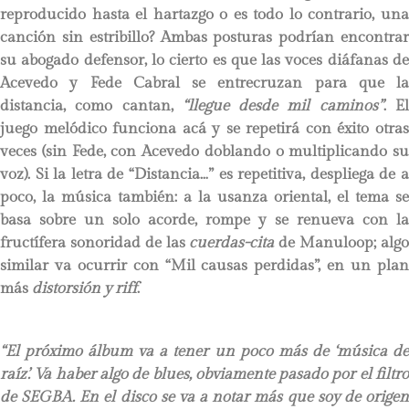
reproducido hasta el hartazgo o es todo lo contrario, una
canción sin estribillo? Ambas posturas podrían encontrar
su abogado defensor, lo cierto es que las voces diáfanas de
Acevedo y Fede Cabral se entrecruzan para que la
distancia, como cantan,
“llegue desde mil caminos”
. E
juego melódico funciona acá y se repetirá con éxito otras
veces (sin Fede, con Acevedo doblando o multiplicando su
voz). Si la letra de “Distancia…” es repetitiva, despliega de a
poco, la música también: a la usanza oriental, el tema se
basa sobre un solo acorde, rompe y se renueva con la
fructífera sonoridad de las
cuerdas-cita
de Manuloop; alg
similar va ocurrir con “Mil causas perdidas”, en un plan
más
distorsión y riff
.
“El próximo álbum va a tener un poco más de ‘música de
raíz’. Va haber algo de blues, obviamente pasado por el filtro
de SEGBA. En el disco se va a notar más que soy de origen