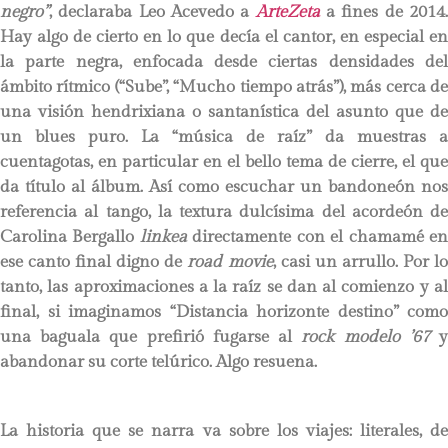
negro”
, declaraba Leo Acevedo a
ArteZeta
a fines de 2014
Hay algo de cierto en lo que decía el cantor, en especial en
la parte negra, enfocada desde ciertas densidades del
ámbito rítmico (“Sube”, “Mucho tiempo atrás”), más cerca de
una visión hendrixiana o santanística del asunto que de
un blues puro. La “música de raíz” da muestras a
cuentagotas, en particular en el bello tema de cierre, el que
da título al álbum. Así como escuchar un bandoneón nos
referencia al tango, la textura dulcísima del acordeón de
Carolina Bergallo
linkea
directamente con el chamamé e
ese canto final digno de
road movie
, casi un arrullo. Por l
tanto, las aproximaciones a la raíz se dan al comienzo y al
final, si imaginamos “Distancia horizonte destino” como
una baguala que prefirió fugarse al
rock modelo ’67
abandonar su corte telúrico. Algo resuena.
La historia que se narra va sobre los viajes: literales, de