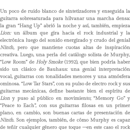
Un poco de ruido blanco de sintetizadores y enseguida la
guitarra sobresaturada para hilvanar una marcha densa:
la gran “Hang Up” abrió la noche y así, también, empieza
Lion:
un álbum que gira hacia el rock industrial y l
electrónica luego del sonido energizado y crudo del genial
Ninth,
pero que mantiene cuotas altas de inspiració
creativa. Luego, una perla del catálogo solista de Murphy,
“Low Room” de
Holy Smoke
(1992), que bien podría haber
sido un clásico de Bauhaus: una genial interpretación
vocal, guitarras con tonalidades menores y una atmósfera
ominosa. “Low Tar Stars”, con su pulso de electro rock y sus
guitarras mecánicas, define bastante bien el espíritu de
Lion
y puso al público en movimiento; “Memory Go” 
“Peace to Each”, con sus guitarras filosas en un primer
plano, en cambio, son buenas cartas de presentación de
Ninth
. Son ejemplos, también, de cómo Murphy es capaz
de teñir cualquier género que toque –en este caso el rock