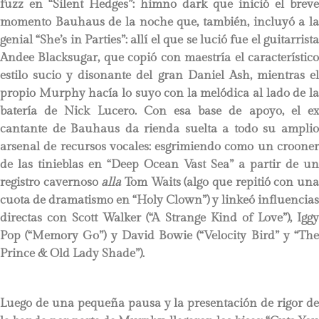
fuzz en “Silent Hedges”: himno dark que inició el breve
momento Bauhaus de la noche que, también, incluyó a la
genial “She’s in Parties”: allí el que se lució fue el guitarrista
Andee Blacksugar, que copió con maestría el característico
estilo sucio y disonante del gran Daniel Ash, mientras el
propio Murphy hacía lo suyo con la melódica al lado de la
batería de Nick Lucero. Con esa base de apoyo, el ex
cantante de Bauhaus da rienda suelta a todo su amplio
arsenal de recursos vocales: esgrimiendo como un crooner
de las tinieblas en “Deep Ocean Vast Sea” a partir de un
registro cavernoso
alla
Tom Waits (algo que repitió con un
cuota de dramatismo en “Holy Clown”) y linkeó influencias
directas con Scott Walker (“A Strange Kind of Love”), Iggy
Pop (“Memory Go”) y David Bowie (“Velocity Bird” y “The
Prince & Old Lady Shade”).
Luego de una pequeña pausa y la presentación de rigor de