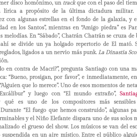
imer disco homónimo, un
track
que con el paso del tie
a lírica a propósito de la última dictadura militar.
vez con algunas estrellas en el fondo de la galaxia, y 
dad en los Santos”, mientras en “Amigo piedra” es Pa
as melodías. En “Sábado”, Chatrán Chatrán se cruza de
 ahí se divide un ya holgado repertorio de El mató. Si
reglados, ligados a un nervio más punk.
La Dinastia Sco
ión.
do en contra de Macri?”, pregunta Santiago con una ma
ca: “Bueno, prosigan, por favor”, e inmediatamente, en
Alguien que lo merece”. Uno de esos momentos de neta 
Excálibur” y luego con “El mundo extraño”,
Santia
r qué es uno de los compositores más sensibles
 Durante “El fuego que hemos construido”, algunas pa
erminables y el Niño Elefante dispara uno de sus solos
nalizado el grueso del show. Los músicos se van del e
o suspendida en un aire místico. Entre el público algu