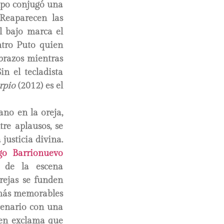
mpo conjugó una
 Reaparecen las
el bajo marca el
ntro Puto quien
 brazos mientras
n el tecladista
rpio
(2012) es el
no en la oreja,
tre aplausos, se
justicia divina.
go Barrionuevo
 de la escena
rejas se funden
 más memorables
scenario con una
ien exclama que