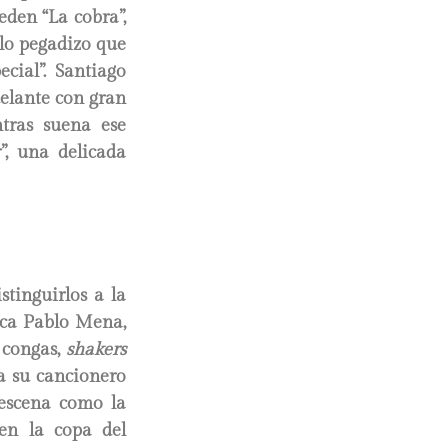
den “La cobra”,
llo pegadizo que
cial”. Santiago
delante con gran
ntras suena ese
”, una delicada
tinguirlos a la
taca Pablo Mena,
 congas,
shakers
a su cancionero
escena como la
 en la copa del