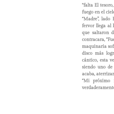
“falta El tesor
fuego en el ciel
“Madre”, lado 
fervor llega al
que saltaron 
contracara, “Fu
maquinaria sofi
disco más log
cántico, esta v
siendo uno de
acaba, aterriza
“Mi próximo m
verdaderamente 