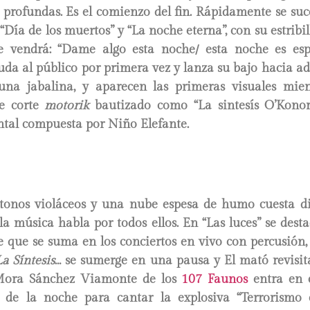
profundas. Es el comienzo del fin. Rápidamente se suce
“Día de los muertos” y “La noche eterna”, con su estribi
 vendrá: “Dame algo esta noche/ esta noche es espe
da al público por primera vez y lanza su bajo hacia a
na jabalina, y aparecen las primeras visuales mie
e corte
motorik
bautizado como “La sintesís O’Konor
ntal compuesta por Niño Elefante.
 tonos violáceos y una nube espesa de humo cuesta dis
 la música habla por todos ellos. En “Las luces” se des
e que se suma en los conciertos en vivo con percusión,
La Síntesis
… se sumerge en una pausa y El mató revisit
Mora Sánchez Viamonte de los
107 Faunos
entra en 
 de la noche para cantar la explosiva “Terrorismo