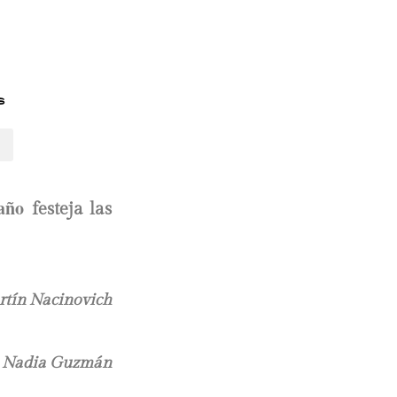
s
 año
festeja las
tín Nacinovich
r
Nadia Guzmán