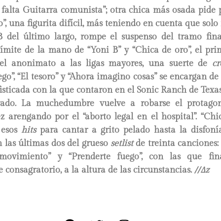
o, falta Guitarra comunista”; otra chica más osada pide
o”, una figurita difícil, más teniendo en cuenta que solo f
B del último largo, rompe el suspenso del tramo fina
 límite de la mano de “Yoni B” y “Chica de oro”, el pr
del anonimato a las ligas mayores, una suerte de
cr
ego”, “El tesoro” y “Ahora imagino cosas” se encargan de 
sticada con la que contaron en el Sonic Ranch de Texa
rado. La muchedumbre vuelve a robarse el protago
ez arengando por el “aborto legal en el hospital”. “Chi
 esos
hits
para cantar a grito pelado hasta la disfoní
n las últimas dos del grueso
setlist
de treinta canciones:
ovimiento” y “Prenderte fuego”, con las que fi
consagratorio, a la altura de las circunstancias.
//∆z