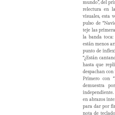
mundo”, del pr
relectura en l
visuales, esta 
pulso de “Navi
teje las primer
la banda toca:
están menos ar
punto de inflex
“¿Están cantan
hasta que repli
despachan con “
Primero con “
demuestra po
independiente.
en abrazos int
para dar por fi
nota de teclad