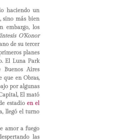
ado haciendo un
o, sino más bien
in embargo, los
íntesis O’Konor
mano de su tercer
 primeros planes
o. El Luna Park
e Buenos Aires
de que en Obras,
bajo por algunas
Capital, El mató
 de estadio
en el
, llegó el turno
de amor a fuego
espertando las