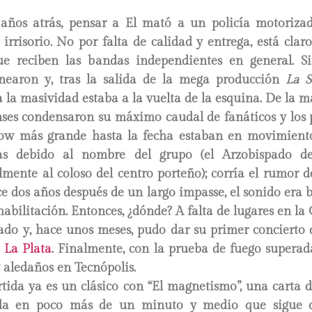
años atrás, pensar a El mató a un policía motoriz
 irrisorio. No por falta de calidad y entrega, está clar
ue reciben las bandas independientes en general. S
inearon y, tras la salida de la mega producción
La S
 a la masividad estaba a la vuelta de la esquina. De la 
enses condensaron su máximo caudal de fanáticos y los
ow más grande hasta la fecha estaban en movimient
as debido al nombre del grupo (el Arzobispado d
lmente al coloso del centro porteño); corría el rumor 
e dos años después de un largo impasse, el sonido era 
abilitación. Entonces, ¿dónde? A falta de lugares en la 
rado y, hace unos meses, pudo dar su primer concierto
 La Plata
. Finalmente, con la prueba de fuego superada
 aledaños en Tecnópolis.
rtida ya es un clásico con “El magnetismo”, una carta 
ada en poco más de un minuto y medio que sigue d