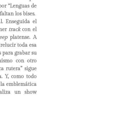
 por “Lenguas de
altan los bises.
l. Enseguida el
imer
track
con el
eep
platense. A
relucir toda esa
s para grabar su
nismo con otro
ca rutera” sigue
a. Y, como todo
 la emblemática
naliza un show