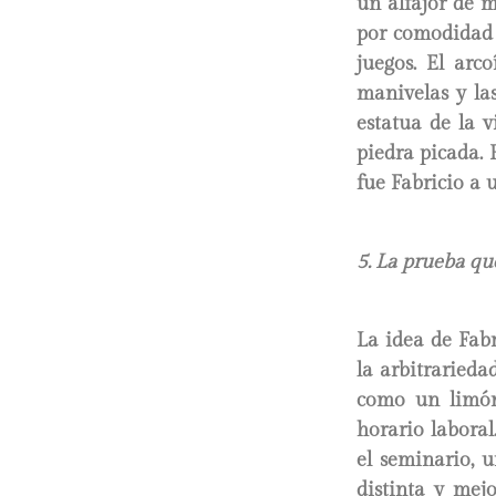
un alfajor de m
por comodidad 
juegos. El arco
manivelas y la
estatua de la 
piedra picada. E
fue Fabricio a 
5. La prueba qu
La idea de Fabr
la arbitrariedad
como un limón
horario laboral
el seminario, 
distinta y mej