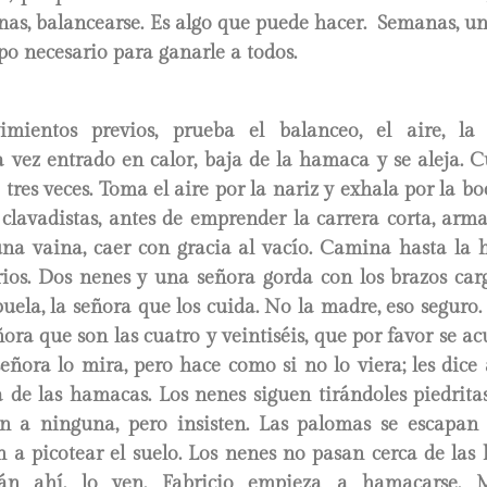
nas, balancearse. Es algo que puede hacer. Semanas, un
po necesario para ganarle a todos.
ientos previos, prueba el balanceo, el aire, la f
a vez entrado en calor, baja de la hamaca y se aleja. C
tres veces. Toma el aire por la nariz y exhala por la bo
 clavadistas, antes de emprender la carrera corta, arm
na vaina, caer con gracia al vacío. Camina hasta la
rios. Dos nenes y una señora gorda con los brazos car
buela, la señora que los cuida. No la madre, eso seguro. 
eñora que son las cuatro y veintiséis, que por favor se a
eñora lo mira, pero hace como si no lo viera; les dice
 de las hamacas. Los nenes siguen tirándoles piedrita
 a ninguna, pero insisten. Las palomas se escapan 
n a picotear el suelo. Los nenes no pasan cerca de las
tán ahí, lo ven. Fabricio empieza a hamacarse. M