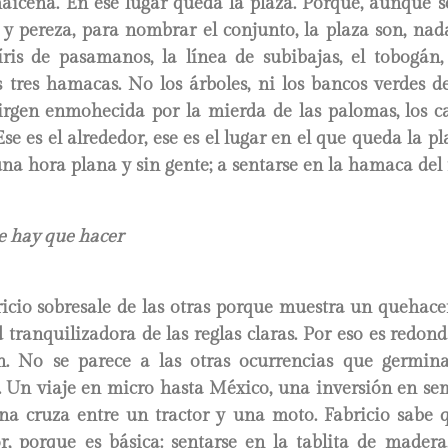
aicena. En ese lugar queda la plaza. Porque, aunque se
y pereza, para nombrar el conjunto, la plaza son, nada
íris de pasamanos, la línea de subibajas, el tobogán,
s tres hamacas. No los árboles, ni los bancos verdes d
virgen enmohecida por la mierda de las palomas, los c
se es el alrededor, ese es el lugar en el que queda la p
una hora plana y sin gente; a sentarse en la hamaca del
e hay que hacer
icio sobresale de las otras porque muestra un quehace
 tranquilizadora de las reglas claras. Por eso es redond
. No se parece a las otras ocurrencias que germina
. Un viaje en micro hasta México, una inversión en semi
una cruza entre un tractor y una moto. Fabricio sabe q
or, porque es básica: sentarse en la tablita de madera