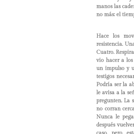
manos las cade
no más: el tiem
Hace los movim
resistencia. Un
Cuatro. Respira 
vio hacer a los
un impulso y u
testigos necesa
Podría ser la a
le avisa a la s
pregunten. La s
no corran cerca
Nunca le pegan
después vuelve
caso, pero es