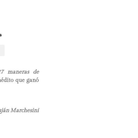
s
27 maneras de
inédito que ganó
.
ján Marchesini