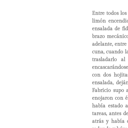
Entre todos lo
limón encendid
ensalada de fi
brazo mecánico
adelante, entre
cuna, cuando la
trasladarlo a
encascarándose 
con dos hojita
ensalada, dejá
Fabricio supo a
enojaron con é
había estado a
tareas, antes d
atrás y había 