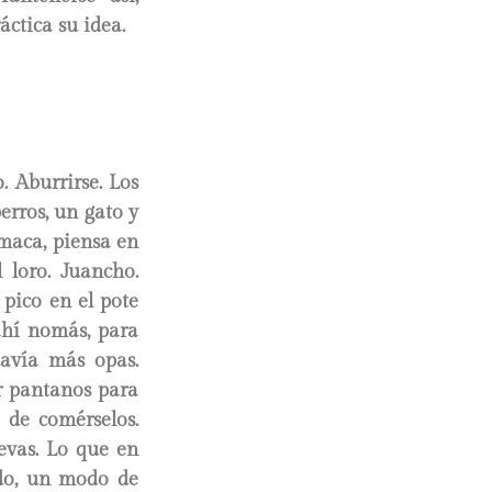
áctica su idea.
 Aburrirse. Los
erros, un gato y
maca, piensa en
 loro. Juancho.
pico en el pote
ahí nomás, para
davía más opas.
ar pantanos para
 de comérselos.
uevas. Lo que en
ndo, un modo de