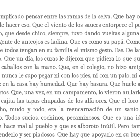
mplicado pensar entre las ramas de la selva. Que hay c
e hacer eso. Que el viento de los sauces entorpece el 
lo, que desde chico, siempre, tuvo dando vueltas alguna
 gente de anteojos es ladina. Que es como su papá. Co
e todos tengan en su familia el mismo gesto. Ese. De l
. Que un día, los curas le dijeron que pidiera lo que qui
 caballos con la mano. Que, en el colegio, no hizo am
 nunca le supo pegar ni con los pies, ni con un palo, ni
e en la casa hay humedad. Que hay basura. Que huele a 
tos. Que, una vez, en un campamento, lo vieron aullarl
ajita las tapas chupadas de los alfajores. Que el loro
cho, mudo y todo, era la reencarnación de un santo
ro. Todos sucios, cochinos, pecaminosos. Que es una id
e hace mal al pueblo y que es alboroto inútil. Pero ta
nderlo y ser piadosos. Que hay que apoyarlo en su bue