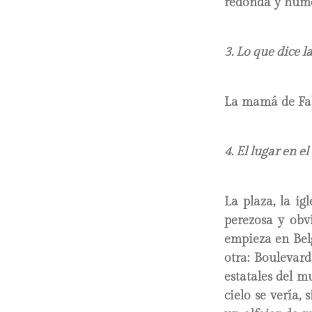
redonda y húme
3. Lo que dice 
La mamá de Fabr
4. El lugar en e
La plaza, la igl
perezosa y obv
empieza en Belg
otra: Boulevard
estatales del m
cielo se vería,