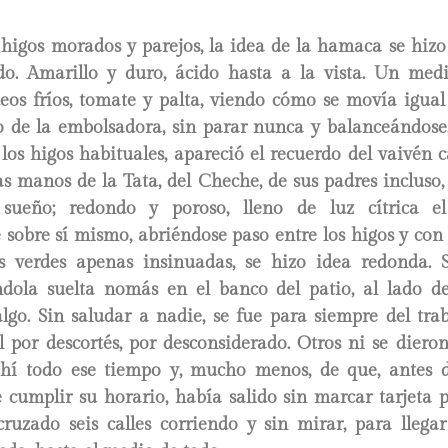
s higos morados y parejos, la idea de la hamaca se hiz
o. Amarillo y duro, ácido hasta a la vista. Un me
deos fríos, tomate y palta, viendo cómo se movía igual
 de la embolsadora, sin parar nunca y balanceándose,
 los higos habituales, apareció el recuerdo del vaivén 
s manos de la Tata, del Cheche, de sus padres incluso
l sueño; redondo y poroso, lleno de luz cítrica el
sobre sí mismo, abriéndose paso entre los higos y con 
s verdes apenas insinuadas, se hizo idea redonda. 
ndola suelta nomás en el banco del patio, al lado d
lgo. Sin saludar a nadie, se fue para siempre del tra
l por descortés, por desconsiderado. Otros ni se diero
hí todo ese tiempo y, mucho menos, de que, antes 
e cumplir su horario, había salido sin marcar tarjeta 
cruzado seis calles corriendo y sin mirar, para llegar