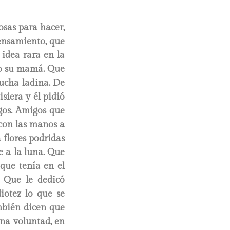
osas para hacer,
pensamiento, que
 idea rara en la
mo su mamá. Que
aucha ladina. De
siera y él pidió
igos. Amigos que
 con las manos a
flores podridas
e a la luna. Que
 que tenía en el
. Que le dedicó
iotez lo que se
mbién dicen que
na voluntad, en