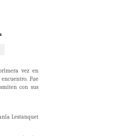
s
primera vez en
 encuentro. Fue
asmiten con sus
anía Lestanquet