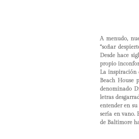
A menudo, nues
“soñar despiert
Desde hace sig
propio inconfor
La inspiración 
Beach House pu
denominado Dre
letras desgarra
entender en su 
sería en vano. 
de Baltimore h