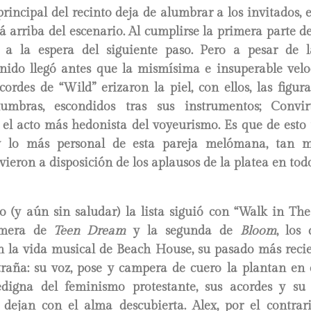
rincipal del recinto deja de alumbrar a los invitados,
á arriba del escenario. Al cumplirse la primera parte de
 a la espera del siguiente paso. Pero a pesar de l
onido llegó antes que la mismísima e insuperable velo
ordes de “Wild” erizaron la piel, con ellos, las figur
umbras, escondidos tras sus instrumentos; Convir
el acto más hedonista del voyeurismo. Es que de esto 
y lo más personal de esta pareja melómana, tan m
uvieron a disposición de los aplausos de la platea en t
o (y aún sin saludar) la lista siguió con “Walk in Th
rimera de
Teen Dream
y la segunda de
Bloom
, los
en la vida musical de Beach House, su pasado más recie
traña: su voz, pose y campera de cuero la plantan en
edigna del feminismo protestante, sus acordes y su
 dejan con el alma descubierta. Alex, por el contrar