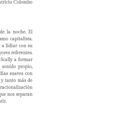
atricio Colombo
de la noche. El
smo capitalista.
a lidiar con su
ores referentes.
 Scally a formar
 sonido propio,
días suaves con
r y tanto más de
 racionalización
 que nos separan
ir.