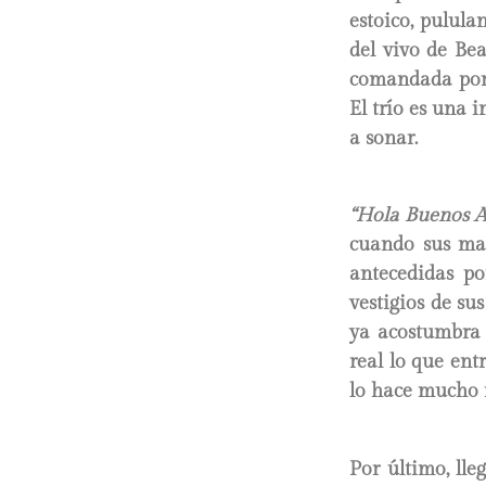
estoico, pulula
del vivo de Bea
comandada por 
El trío es una 
a sonar.
“Hola Buenos Ai
cuando sus man
antecedidas po
vestigios de su
ya acostumbra l
real lo que en
lo hace mucho 
Por último, lle