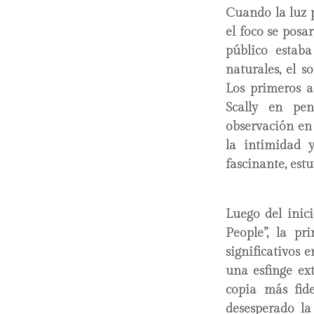
Cuando la luz p
el foco se posar
público estaba
naturales, el s
Los primeros ac
Scally en pen
observación en 
la intimidad 
fascinante, est
Luego del inici
People”, la p
significativos 
una esfinge ex
copia más fid
desesperado la