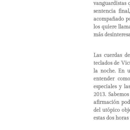
vanguardistas q
sentencia fina
acompañado por 
los quiere lla
más desinteresa
Las cuerdas de
teclados de Vi
la noche. En u
entender como
especiales y l
2013. Sabemos 
afirmación podr
del utópico ob
estas dos horas