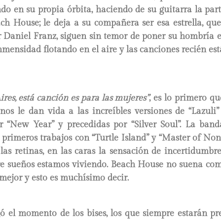
ndo en su propia órbita, haciendo de su guitarra la par
ch House; le deja a su compañera ser esa estrella, que 
Daniel Franz, siguen sin temor de poner su hombría en 
inmensidad flotando en el aire y las canciones recién 
res, está canción es para las mujeres”
, es lo primero q
os le dan vida a las increíbles versiones de “Lazuli” 
r “New Year” y precedidas por “Silver Soul”. La ban
s primeros trabajos con “Turtle Island” y “Master of Non
as retinas, en las caras la sensación de incertidumbre
tre sueños estamos viviendo. Beach House no suena como
mejor y esto es muchísimo decir.
gó el momento de los bises, los que siempre estarán p