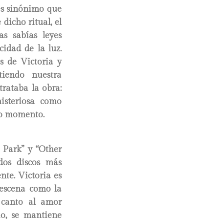
 es sinónimo que
 dicho ritual, el
as sabías leyes
cidad de la luz.
as de Victoria y
tiendo nuestra
trataba la obra:
isteriosa como
odo momento.
e Park” y “Other
 dos discos más
nte. Victoria es
 escena como la
 canto al amor
io, se mantiene