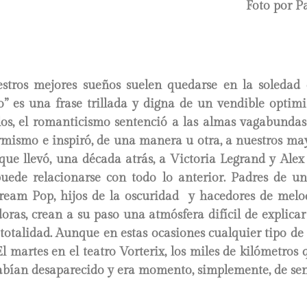
Foto por P
tros mejores sueños suelen quedarse en la soledad 
o” es una frase trillada y digna de un vendible optimi
los, el romanticismo sentenció a las almas vagabundas 
mismo e inspiró, de una manera u otra, a nuestros may
que llevó, una década atrás, a Victoria Legrand y Alex
ede relacionarse con todo lo anterior. Padres de un
am Pop, hijos de la oscuridad y hacedores de melo
doras, crean a su paso una atmósfera difícil de explica
totalidad. Aunque en estas ocasiones cualquier tipo de
El martes en el teatro Vorterix, los miles de kilómetros
abían desaparecido y era momento, simplemente, de sent