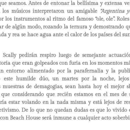
ue seamos. Antes de entonar la bellísima y extensa ver
l, los músicos interpretaron un amigable
“Argentina y
los instrumentos al ritmo del famoso “ole, ole”. Roles 
mar de algún modo, rozando la ternura y demostrando qu
da y rea se hace agua ante el calor de los países del sur
 Scally pedirán respiro luego de semejante actuació
ctoria que eran golpeados con furia en los momentos má
n entorno alimentado por la parafernalia y la public
 este humilde dúo, un martes por la noche, lejos 
as muestras de demagogias, sean hasta hoy el mejor 
que considerando que recién estamos en el mes de 
ía estar volando en la nada misma y está lejos de res
jetivismo. De lo que no quedan dudas es que lo vivido 
 con Beach House será inmune a cualquier acto soberbio