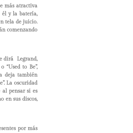
te más atractiva
él y la batería,
tela de juicio.
están comenzando
ue dirá Legrand,
o “Used to Be”,
da deja también
e”. La oscuridad
 al pensar si es
 en sus discos,
resentes por más