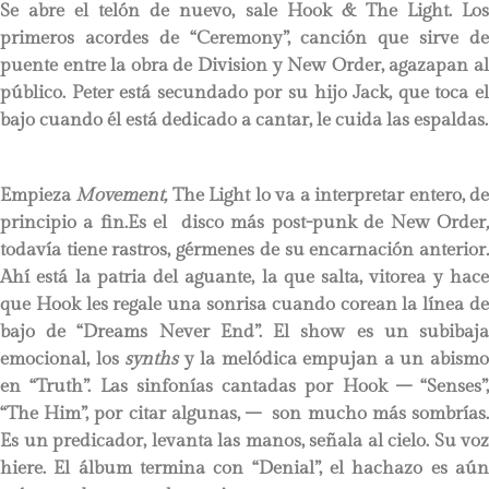
Se abre el telón de nuevo, sale Hook & The Light. Los
primeros acordes de “Ceremony”, canción que sirve de
puente entre la obra de Division y New Order, agazapan al
público. Peter está secundado por su hijo Jack, que toca el
bajo cuando él está dedicado a cantar, le cuida las espaldas.
Empieza
Movement,
The Light lo va a interpretar entero, d
principio a fin.Es el disco más post-punk de New Order
,
todavía tiene rastros, gérmenes de su encarnación anterior
.
Ahí está la patria del aguante, la que salta, vitorea y hace
que Hook les regale una sonrisa cuando corean la línea de
bajo de “Dreams Never End”. El show es un subibaja
emocional, los
synths
y la melódica empujan a un abism
en “Truth”. Las sinfonías cantadas por Hook – “Senses”,
“The Him”, por citar algunas, – son mucho más sombrías.
Es un predicador, levanta las manos, señala al cielo. Su voz
hiere. El álbum termina con “Denial”, el hachazo es aún