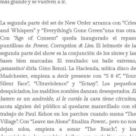
más grande y se vuelven a ir.
La segunda parte del set de New Order arranca con “Cries
and Whispers” y “Everything’s Gone Green”una tras otra.
Con “Age of Consent” queda inaugurado el repaso
puntilloso de
Power, Corruption & Lies
. El leitmotiv de l
segunda parte del show es la conjunción de los sintes y las
bases bien marcadas. El resultado: un baile extremo,
¡assassino!
diría Gino Renni. La Hacienda, mítica disco de
Madchester, empieza a decir presente con “5 8 6”, “Your
Silent Face”, “Ultraviolence” y “Ectasy”. Los pequeños
desquiciados, los malditos zombies danzan desesperados.
El
batero es un androide, si le cortás la cara tiene circuitos
,
acota alguien del público al quedarse maravillado con el
trabajo de Paul Kehoe en los parches cuando suena “The
Village”. Con “Leave me Alone” finaliza
Power…
pero no no
dejan solos, empieza a sonar “The Beach”, y los