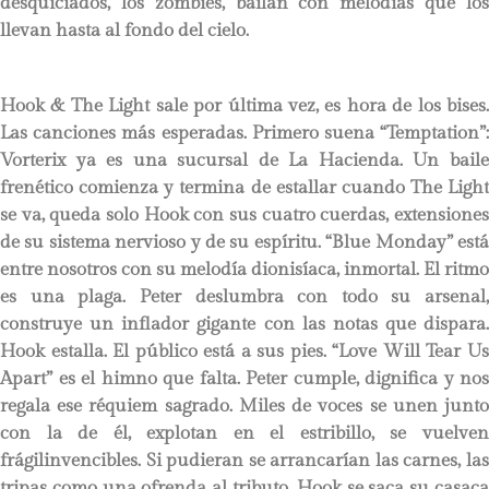
desquiciados, los zombies, bailan con melodías que los
llevan hasta al fondo del cielo.
Hook & The Light sale por última vez, es hora de los bises.
Las canciones más esperadas. Primero suena “Temptation”:
Vorterix ya es una sucursal de La Hacienda. Un baile
frenético comienza y termina de estallar cuando The Light
se va, queda solo Hook con sus cuatro cuerdas, extensiones
de su sistema nervioso y de su espíritu. “Blue Monday” está
entre nosotros con su melodía dionisíaca, inmortal. El ritmo
es una plaga. Peter deslumbra con todo su arsenal,
construye un inflador gigante con las notas que dispara.
Hook estalla. El público está a sus pies. “Love Will Tear Us
Apart” es el himno que falta. Peter cumple, dignifica y nos
regala ese réquiem sagrado. Miles de voces se unen junto
con la de él, explotan en el estribillo, se vuelven
frágilinvencibles. Si pudieran se arrancarían las carnes, las
tripas como una ofrenda al tributo. Hook se saca su casaca