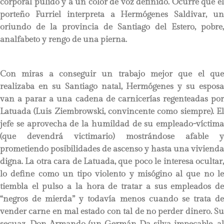
corporal pulido y a un color de voz definido. Ocurre que el
porteño Furriel interpreta a Hermógenes Saldivar, un
oriundo de la provincia de Santiago del Estero, pobre,
analfabeto y rengo de una pierna.
Con miras a conseguir un trabajo mejor que el que
realizaba en su Santiago natal, Hermógenes y su esposa
van a parar a una cadena de carnicerías regenteadas por
Latuada (Luis Ziembrowski, convincente como siempre). El
jefe se aprovecha de la humildad de su empleado-víctima
(que devendrá victimario) mostrándose afable y
prometiendo posibilidades de ascenso y hasta una vivienda
digna. La otra cara de Latuada, que poco le interesa ocultar,
lo define como un tipo violento y misógino al que no le
tiembla el pulso a la hora de tratar a sus empleados de
“negros de mierda” y todavía menos cuando se trata de
vender carne en mal estado con tal de no perder dinero. Su
secuaz, Don Armando (un Germán Da silva impecable, al