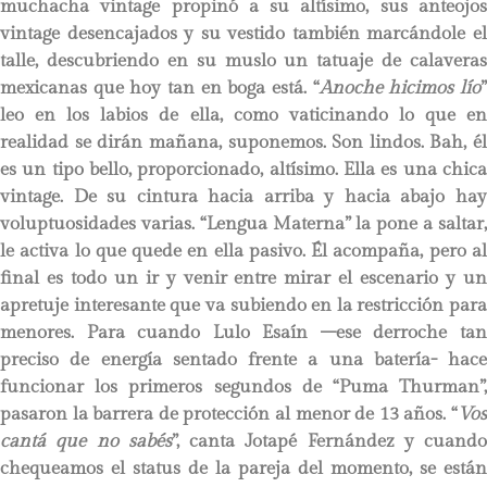
muchacha vintage propinó a su altísimo, sus anteojos
vintage desencajados y su vestido también marcándole el
talle, descubriendo en su muslo un tatuaje de calaveras
mexicanas que hoy tan en boga está. “
Anoche hicimos lío
leo en los labios de ella, como vaticinando lo que en
realidad se dirán mañana, suponemos. Son lindos. Bah, él
es un tipo bello, proporcionado, altísimo. Ella es una chica
vintage. De su cintura hacia arriba y hacia abajo hay
voluptuosidades varias. “Lengua Materna” la pone a saltar,
le activa lo que quede en ella pasivo. Él acompaña, pero al
final es todo un ir y venir entre mirar el escenario y un
apretuje interesante que va subiendo en la restricción para
menores. Para cuando Lulo Esaín –ese derroche tan
preciso de energía sentado frente a una batería- hace
funcionar los primeros segundos de “Puma Thurman”,
pasaron la barrera de protección al menor de 13 años. “
Vos
cantá que no sabés
”, canta Jotapé Fernández y cuando
chequeamos el status de la pareja del momento, se están