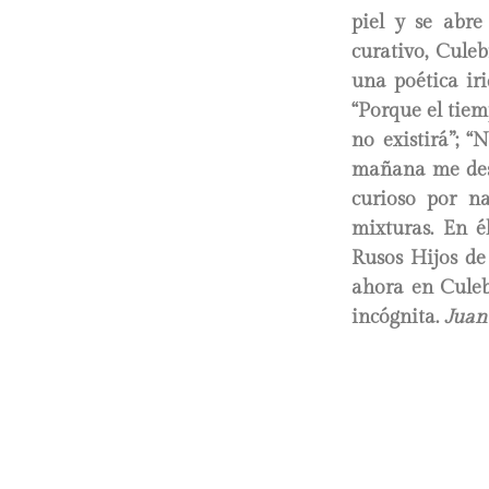
piel y se abre
curativo, Cule
una poética iri
“Porque el tie
no existirá”; 
mañana me desp
curioso por n
mixturas. En é
Rusos Hijos de 
ahora en Culeb
incógnita.
Juan