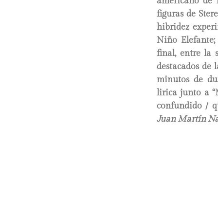
americano de l
figuras de Ste
hibridez exper
Niño Elefante;
final, entre la
destacados de l
minutos de du
lirica junto a 
confundido / qu
Juan Martín Na