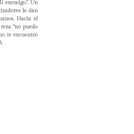
Mi enemigo”. Un
tizadores le dan
manos. Hacia el
e reza “no puedo
 no te encuentro
h