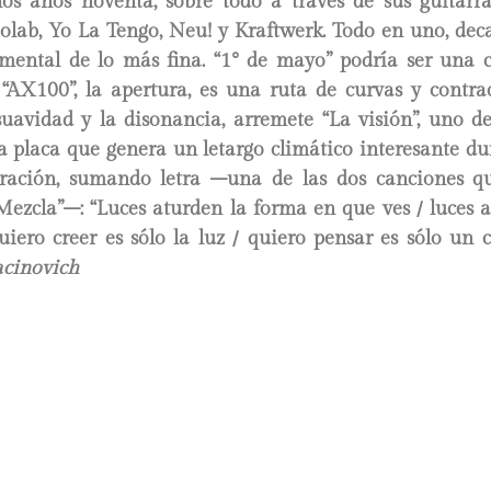
os años noventa, sobre todo a través de sus guitarra
reolab, Yo La Tengo, Neu! y Kraftwerk. Todo en uno, de
imental de lo más fina. “1° de mayo” podría ser una 
 “AX100”, la apertura, es una ruta de curvas y contrac
 suavidad y la disonancia, arremete “La visión”, uno d
a placa que genera un letargo climático interesante d
ración, sumando letra –una de las dos canciones q
“Mezcla”–: “Luces aturden la forma en que ves / luces 
iero creer es sólo la luz / quiero pensar es sólo un c
cinovich