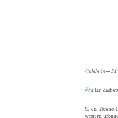
Culebrón
– Jul
Si en
Tarado
(2
western urbano