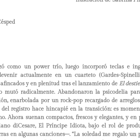
ésped
ó como un power trío, luego incorporó teclas e in
devenir actualmente en un cuarteto (Gardes-Spinell
 afincados y en plenitud tras el lanzamiento de
El desti
ido mutó radicalmente. Abandonaron la psicodelia par
ión, enarbolada por un rock-pop recargado de arreglos
el registro hace hincapié en la transición: es momento
o. Ahora suenan compactos, frescos y elegantes, y en 
ano diCesare, El Príncipe Idiota, bajo el rol de pro
ras en algunas canciones–. “La soledad me regalo un p