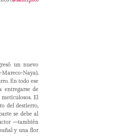
gresó un nuevo
i-Mareco-Naya),
erro
. En todo ese
a entregarse de
 meticulosos. El
 del destierro,
parte se debe al
ductor –también
uñal y una flor