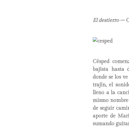
El destierro
– C
Césped comenz
bajista hasta 
donde se los ve
trajín, el son
lleno a la canc
mismo nombre d
de seguir camin
aporte de Mari
sumando guitar