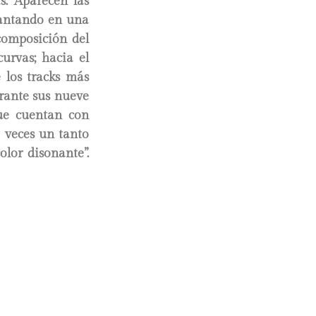
s. Aparecen las
cantando en una
composición del
urvas; hacia el
e los tracks más
urante sus nueve
ue cuentan con
a veces un tanto
olor disonante”.