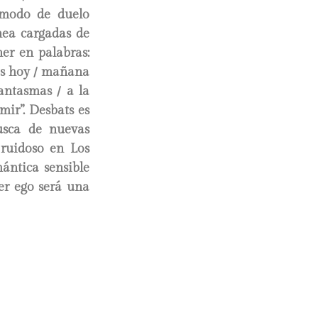
A modo de duelo
nea cargadas de
ner en palabras:
os hoy / mañana
antasmas / a la
ir”. Desbats es
usca de nuevas
 ruidoso en Los
mántica sensible
er ego será una