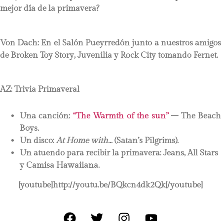
mejor día de la primavera?
Von Dach: En el Salón Pueyrredón junto a nuestros amigos
de Broken Toy Story, Juvenilia y Rock City tomando Fernet.
AZ: Trivia Primaveral
Una canción:
“The Warmth of the sun”
– The Beac
Boys.
Un disco:
At Home with…
(Satan’s Pilgrims).
Un atuendo para recibir la primavera:
Jeans, All Stars
y Camisa Hawaiiana.
[youtube]http://youtu.be/BQkcn4dk2Qk[/youtube]