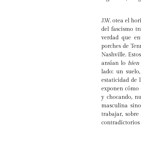
J.W. otea el ho
del fascismo tr
verdad que ent
porches de Tenn
Nashville. Esto
ansían lo
bien
lado: un suelo
estaticidad de 
exponen cómo s
y chocando, nu
masculina sino
trabajar, sobre
contradictorios