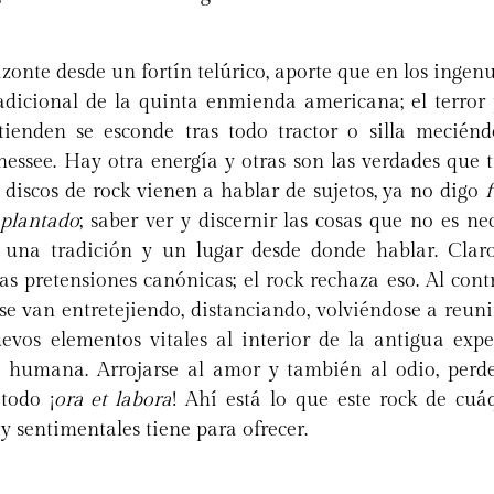
rizonte desde un fortín telúrico, aporte que en los ingen
adicional de la quinta enmienda americana; el terror 
ienden se esconde tras todo tractor o silla meciénd
essee. Hay otra energía y otras son las verdades que t
s discos de rock vienen a hablar de sujetos, ya no digo
f
 plantado
; saber ver y discernir las cosas que no es ne
, una tradición y un lugar desde donde hablar. Clar
las pretensiones canónicas; el rock rechaza eso. Al cont
e van entretejiendo, distanciando, volviéndose a reuni
evos elementos vitales al interior de la antigua expe
 humana. Arrojarse al amor y también al odio, perder,
 todo ¡
ora et labora
! Ahí está lo que este rock de cuá
 y sentimentales tiene para ofrecer.