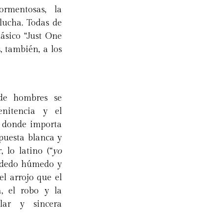
ormentosas, la
lucha. Todas de
lásico “Just One
, también, a los
 de hombres se
enitencia y el
”, donde importa
opuesta blanca y
, lo latino (“
yo
l dedo húmedo y
l arrojo que el
, el robo y la
lar y sincera