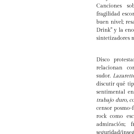
Canciones sob
fragilidad esc
buen nivel; res
Drink” y la eno
sintetizadores m
Disco protest
relacionan co
sudor.
Lazarett
discutir qué ti
sentimental e
trabajo duro, 
censor posmo-f
rock como esc
admiración; 
seguridad/inseg