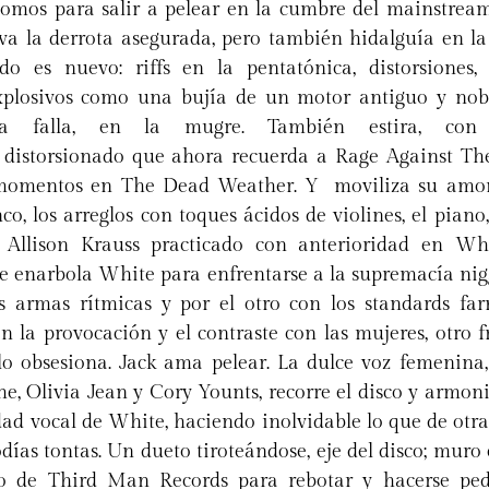
tomos para salir a pelear en la cumbre del mainstream
leva la derrota asegurada, pero también hidalguía en l
o es nuevo: riffs en la pentatónica, distorsiones,
explosivos como una bujía de un motor antiguo y nob
a falla, en la mugre. También estira, con 
distorsionado que ahora recuerda a Rage Against Th
omentos en The Dead Weather. Y moviliza su amor p
o, los arreglos con toques ácidos de violines, el piano,
Allison Krauss practicado con anterioridad en Whi
ue enarbola White para enfrentarse a la supremacía nig
s armas rítmicas y por el otro con los standards far
n la provocación y el contraste con las mujeres, otro f
 lo obsesiona. Jack ama pelear. La dulce voz femenina
he, Olivia Jean y Cory Younts, recorre el disco y armoni
idad vocal de White, haciendo inolvidable lo que de otr
días tontas. Un dueto tiroteándose, eje del disco; muro 
o de Third Man Records para rebotar y hacerse ped