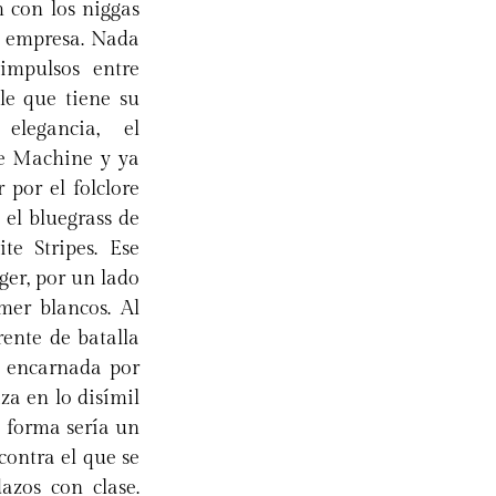
 con los niggas
a empresa. Nada
 impulsos entre
le que tiene su
elegancia, el
e Machine y ya
or el folclore
 el bluegrass de
te Stripes. Ese
ger, por un lado
mer blancos. Al
rente de batalla
, encarnada por
za en lo disímil
a forma sería un
contra el que se
azos con clase.