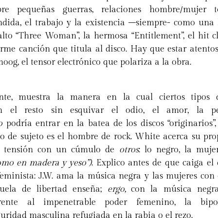
re pequeñas guerras, relaciones hombre/mujer t
ondida, el trabajo y la existencia –siempre- como una 
alto “Three Woman”, la hermosa “Entitlement”, el hit c
rme canción que titula al disco. Hay que estar atentos
oog, el tensor electrónico que polariza a la obra.
ante, muestra la manera en la cual ciertos tipos
n el resto sin esquivar el odio, el amor, la p
o
podría entrar en la batea de los discos “originarios
po de sujeto es el hombre de rock. White acerca su pr
n tensión con un cúmulo de
otros
: lo negro, la mujer
como en madera y yeso”)
. Explico antes de que caiga e
eminista: J.W. ama la música negra y las mujeres con e
uela de libertad enseña;
ergo,
con la música negra
frente al impenetrable poder femenino, la bipo
uridad masculina refugiada en la rabia o el rezo.