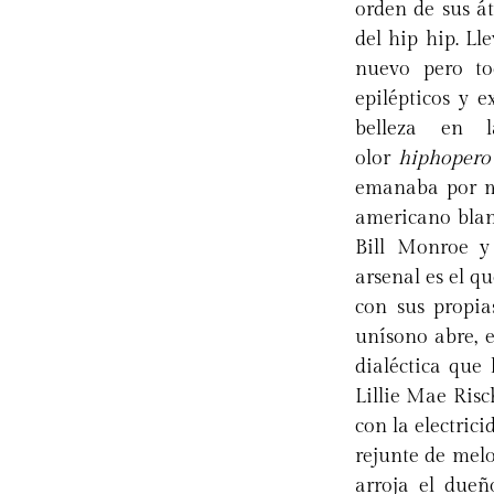
orden de sus á
del hip hip. L
nuevo pero tod
epilépticos y 
belleza en l
olor
hiphopero
emanaba por m
americano blanc
Bill Monroe y 
arsenal es el q
con sus propia
unísono abre, e
dialéctica que
Lillie Mae Risc
con la electric
rejunte de melo
arroja el dueñ