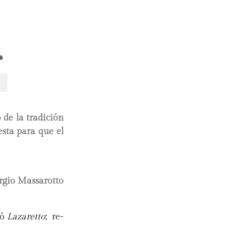
s
 de la tradición
sta para que el
rgio Massarotto
jó
Lazaretto
; re-