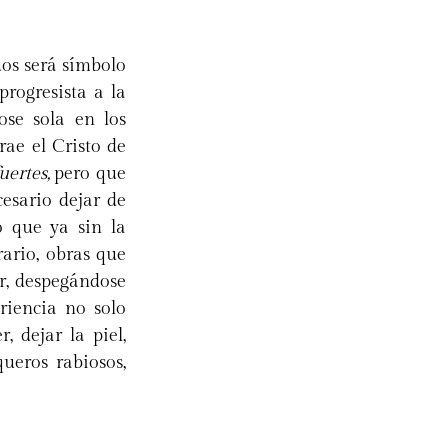
uos será símbolo
progresista a la
ose sola en los
rae el Cristo de
uertes,
pero que
cesario dejar de
o que ya sin la
rario, obras que
r, despegándose
riencia no solo
 dejar la piel,
queros rabiosos,