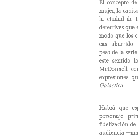
El concepto d
mujer, la capi
la ciudad de L
detectives que
modo que los ca
casi aburrido-
peso de la seri
este sentido 
McDonnell, co
expresiones q
Galactica
.
Habrá que esp
personaje pr
fidelización de
audiencia –mar