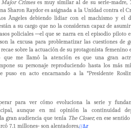
e
Major Crimes
es muy similar al de su serie-madre,
tana Sharon Raydor es asignada a la Unidad contra el 
os Ángeles debiendo lidiar con el machismo y el d
 están a su cargo que no la consideran capaz de asumir
sos policiales –el que se narra en el episodio piloto es
 son la excusa para problematizar las cuestiones de g
e recae sobre la actuación de su protagonista femenino 
lo que me llamó la atención es que una gran act
mpone su personaje reproduciendo hasta los más mí
ue puso en acto encarnando a la “Presidente Rosl
erar para ver cómo evoluciona la serie y funda
incipal, aunque en mi opinión la continuidad de
 la gran audiencia que tenía
The Closer
; en ese sentid
có 7.1 millones- son alentadores.
//
∆
z