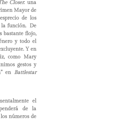
The Closer
: una
Crimen Mayor de
esprecio de los
 la función. De
 bastante flojo,
énero y todo el
excluyente. Y en
riz, como Mary
nimos gestos y
in” en
Battlestar
mentalmente el
penderá de la
o los números de