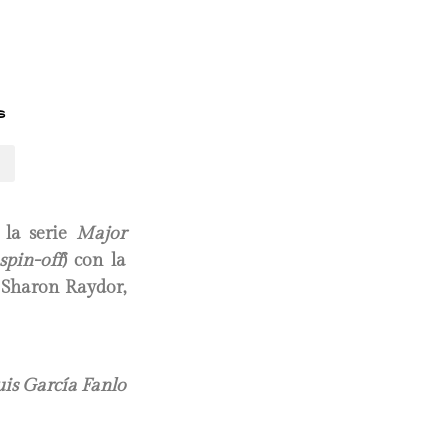
s
 la serie
Major
spin-off
) con la
e Sharon Raydor,
uis García Fanlo