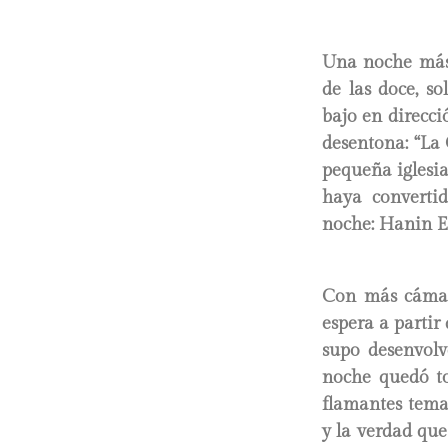
Una noche más 
de las doce, so
bajo en direcci
desentona: “La 
pequeña iglesia
haya convertid
noche: Hanin El
Con más cámara
espera a partir
supo desenvolv
noche quedó to
flamantes tema
y la verdad que 