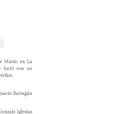
de Marzo en La
e lució con un
rteños.
gnacio Barragán
Gonzalo Iglesias