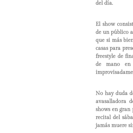
del día.
El show consis
de un público a
que si más bie
casas para pre
freestyle de fi
de mano en 
improvisadamen
No hay duda de
avasalladora 
shows en gran 
recital del sá
jamás muere si