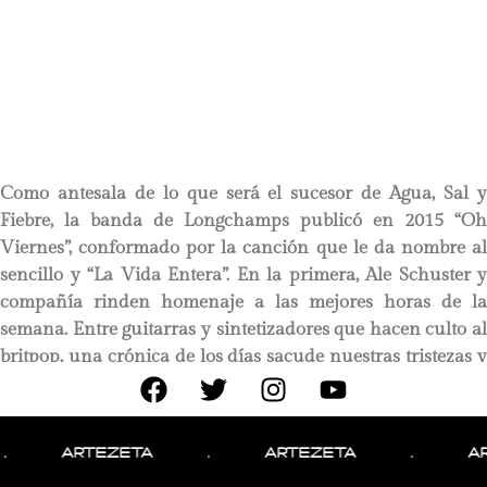
Como antesala de lo que será el sucesor de Agua, Sal y
Fiebre, la banda de Longchamps publicó en 2015 “Oh
Viernes”, conformado por la canción que le da nombre al
sencillo y “La Vida Entera”. En la primera, Ale Schuster y
compañía rinden homenaje a las mejores horas de la
semana. Entre guitarras y sintetizadores que hacen culto al
britpop, una crónica de los días sacude nuestras tristezas y
rutinas. La alegría y esperanza vienen en forma de
estribillo y la sensación funciona como potencial secuela
de “El Gran Encuentro”. Una melodía arriba para las
ARTEZETA
.
ARTEZETA
.
ARTEZE
mañanas de color grisáceo.
Walter Sosa