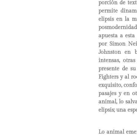
porción de text
permite dinami
elipsis en la 
posmodernidad,
apuesta a esta
por Simon Nei
Johnston en b
intensas, otra
presente de su
Fighters y al r
exquisito, conf
pasajes y en ot
animal, lo salv
elipsis; una esp
Lo animal emer