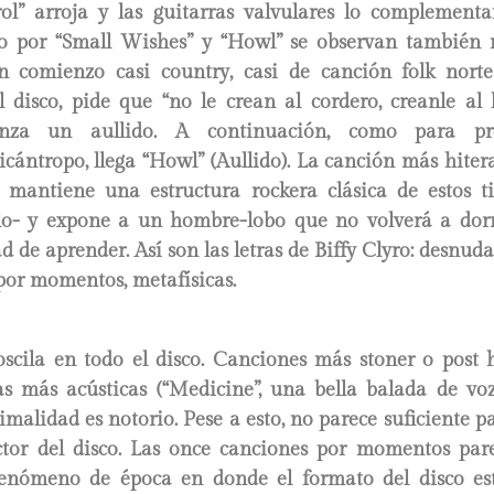
rol” arroja y las guitarras valvulares lo complementa
o por “Small Wishes” y “Howl” se observan también r
n comienzo casi country, casi de canción folk nor
l disco, pide que “no le crean al cordero, creanle al 
nza un aullido. A continuación, como para pro
cántropo, llega “Howl” (Aullido). La canción más hiter
s, mantiene una estructura rockera clásica de estos ti
billo- y expone a un hombre-lobo que no volverá a dor
ad de aprender. Así son las letras de Biffy Clyro: desnuda
por momentos, metafísicas.
oscila en todo el disco. Canciones más stoner o post 
as más acústicas (“Medicine”, una bella balada de voz 
imalidad es notorio. Pese a esto, no parece suficiente p
tor del disco. Las once canciones por momentos pare
enómeno de época en donde el formato del disco es