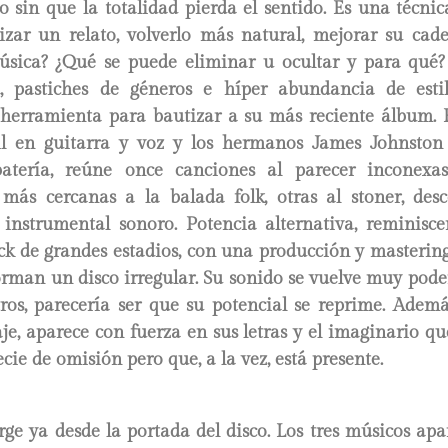
o sin que la totalidad pierda el sentido. Es una técni
zar un relato, volverlo más natural, mejorar su caden
música? ¿Qué se puede eliminar u ocultar y para qué
 pastiches de géneros e híper abundancia de estil
 herramienta para bautizar a su más reciente álbum. E
l en guitarra y voz y los hermanos James Johnston
atería, reúne once canciones al parecer inconexa
s más cercanas a la balada folk, otras al stoner, de
 instrumental sonoro. Potencia alternativa, reminisce
ock de grandes estadios, con una producción y masteri
orman un disco irregular. Su sonido se vuelve muy pod
ros, parecería ser que su potencial se reprime. Ademá
aje, aparece con fuerza en sus letras y el imaginario qu
ecie de omisión pero que, a la vez, está presente.
ge ya desde la portada del disco. Los tres músicos apa