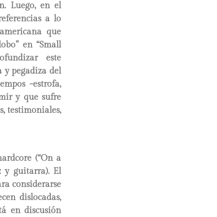
n. Luego, en el
eferencias a lo
teamericana que
lobo” en “Small
fundizar este
a y pegadiza del
empos -estrofa,
mir y que sufre
s, testimoniales,
hardcore (“On a
y guitarra). El
ara considerarse
cen dislocadas,
tá en discusión