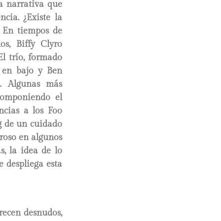
ca narrativa que
cia. ¿Existe la
? En tiempos de
os, Biffy Clyro
l trío, formado
 en bajo y Ben
s. Algunas más
scomponiendo el
ncias a los Foo
ng de un cuidado
eroso en algunos
s, la idea de lo
e despliega esta
recen desnudos,