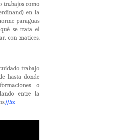
o trabajos como
erdinand) en la
 enorme paraguas
qué se trata el
ar, con matices,
 cuidado trabajo
 de hasta donde
formaciones o
ilando entre la
os.
//∆z