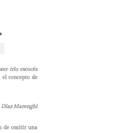
s
wer
trío
escocés
 el concepto de
 Díaz Marenghi
ón de omitir una