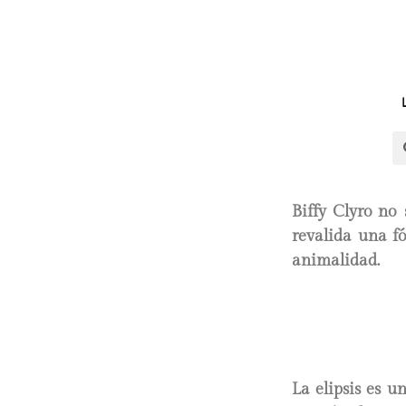
Biffy Clyro
no 
revalida una f
animalidad.
La elipsis es u