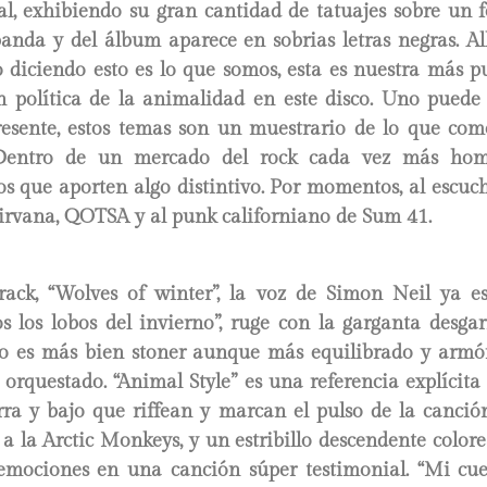
al, exhibiendo su gran cantidad de tatuajes sobre un 
nda y del álbum aparece en sobrias letras negras. Allí
 diciendo esto es lo que somos, esta es nuestra más pu
ón política de la animalidad en este disco. Uno puede 
esente, estos temas son un muestrario de lo que co
 Dentro de un mercado del rock cada vez más hom
s que aporten algo distintivo. Por momentos, al escuch
Nirvana, QOTSA y al punk californiano de Sum 41.
rack, “Wolves of winter”, la voz de Simon Neil ya esta
s los lobos del invierno”, ruge con la garganta desga
do es más bien stoner aunque más equilibrado y arm
 orquestado. “Animal Style” es una referencia explícita 
ra y bajo que riffean y marcan el pulso de la canci
a la Arctic Monkeys, y un estribillo descendente color
 emociones en una canción súper testimonial. “Mi cue