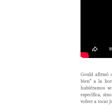
Gould afirmó q
bien” a la hor
hubiéramos se
específica, si
volver a tocar j