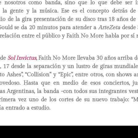
e nosotros como banda, sino que lo que debe ser in
 la gente y la música. Ese es el concepto detrás de
o de la gira presentación de su disco tras 18 años de
 Gould se da 20 minutos para atender a
ArteZeta
desde 
 relación entre el público y Faith No More habla por sí
 de
Sol Invictus
,
Faith No More llevaba 30 años arriba de
, 17 desde la separación y un lustro de giras mundiale
to Ashes”, “Collision” y “Epic”, entre otros, con shows 
ovedoso. Hasta que en medio de esos conciertos, j
s Argentinas, la banda -con todos sus integrantes ves
rimera vez uno de los cortes de su nuevo trabajo: “Ma
a entrado a estudio.