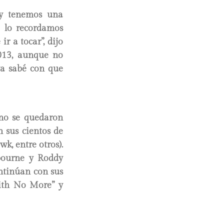
 y tenemos una
o lo recordamos
 a tocar”, dijo
2013, aunque no
ya sabé con que
 no se quedaron
 sus cientos de
, entre otros).
bourne y Roddy
ontinúan con sus
aith No More” y