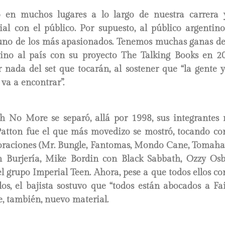
 en muchos lugares a lo largo de nuestra carrera
ial con el público. Por supuesto, al público argentin
no de los más apasionados. Tenemos muchas ganas de ir
ino al país con su proyecto The Talking Books en 
r nada del set que tocarán, al sostener que “la gente 
 va a encontrar”.
h No More se separó, allá por 1998, sus integrantes
Patton fue el que más movedizo se mostró, tocando con
oraciones (Mr. Bungle, Fantomas, Mondo Cane, Tomahawk
n Burjería, Mike Bordin con Black Sabbath, Ozzy Os
 grupo Imperial Teen. Ahora, pese a que todos ellos c
elos, el bajista sostuvo que “todos están abocados a F
e, también, nuevo material.