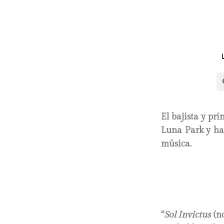
El bajista y pr
Luna Park y hab
música.
“
Sol Invictus
(no