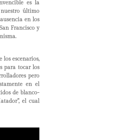
vencible es la
 nuestro último
 ausencia en los
San Francisco y
 misma.
 los escenarios,
s para tocar los
arrolladores pero
ustamente en el
tidos de blanco-
tador”, el cual