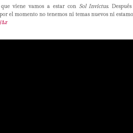
 que viene vamos a estar con
Sol Invictus
. Despué
 por el momento no tenemos ni temas nuevos ni estam
/
∆
z