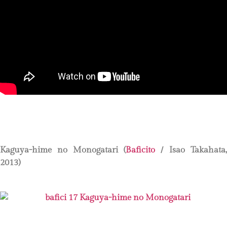
Kaguya-hime no Monogatari
(
Baficito
/ Isao Takahata,
2013)