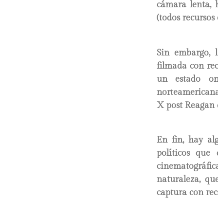
cámara lenta, 
(todos recursos 
Sin embargo, l
filmada con rec
un estado oní
norteamericana
X post Reagan q
En fin, hay al
políticos que
cinematográfic
naturaleza, qu
captura con re