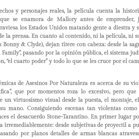
chos y personajes reales, la película cuenta la histo
l que se enamora de Mallory antes de emprender, j
traviesa los Estados Unidos matando gente a diestra y si
e la prensa. En cuanto al contenido, ni la película, ni s
Bonny & Clyde), dejan títere con cabeza: desde la sag
 Family”, pasando por la opinión pública, el sistema judi
, “el cuarto poder” y todo lo que se les cruce por el cam
micas de Asesinos Por Naturaleza es acerca de su viol
fica”, que por momentos roza lo excesivo, pero que
e un virtuosismo visual desde la puesta, el montaje, e
 su mano. Consiguiendo escenas tan violentas como d
ces el desacuerdo Stone-Tarantino. En primer lugar po
 irremediablemente: desde subjetivas de proyectil a p
pasando por planos detalles de armas blancas atraves