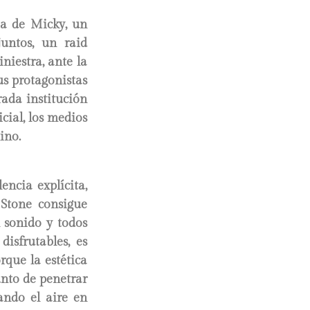
ria de Micky, un
untos, un raid
niestra, ante la
us protagonistas
rada institución
cial, los medios
ino.
encia explícita,
 Stone consigue
l sonido y todos
isfrutables, es
rque la estética
unto de penetrar
ando el aire en