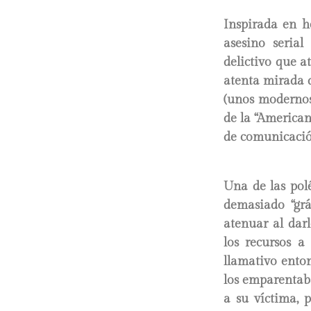
Inspirada en he
asesino seria
delictivo que a
atenta mirada d
(unos modernos 
de la “American
de comunicación
Una de las polé
demasiado “grá
atenuar al darl
los recursos a
llamativo enton
los emparentaba
a su víctima, 