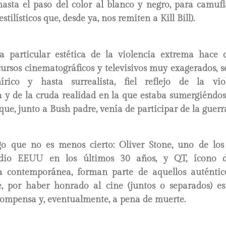
hasta el paso del color al blanco y negro, para camufl
estilísticos que, desde ya, nos remiten a Kill Bill).
a particular estética de la violencia extrema hace q
ursos cinematográficos y televisivos muy exagerados, 
rico y hasta surrealista, fiel reflejo de la vio
 y de la cruda realidad en la que estaba sumergiéndos
ue, junto a Bush padre, venía de participar de la guerra
go que no es menos cierto: Oliver Stone, uno de los
 dio EEUU en los últimos 30 años, y QT, ícono d
a contemporánea, forman parte de aquellos auténtic
e, por haber honrado al cine (juntos o separados) e
compensa y, eventualmente, a pena de muerte.