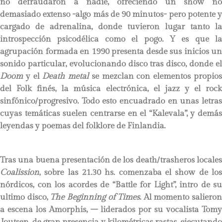
no defraudaron a nadie, ofreciendo un show no
demasiado extenso -algo más de 90 minutos- pero potente y
cargado de adrenalina, donde tuvieron lugar tanto la
introspección psicodélica como el pogo. Y es que la
agrupación formada en 1990 presenta desde sus inicios un
sonido particular, evolucionando disco tras disco, donde el
Doom
y el
Death metal
se mezclan con elementos propio
del Folk finés, la música electrónica, el jazz y el rock
sinfónico/progresivo. Todo esto encuadrado en unas letras
cuyas temáticas suelen centrarse en el “Kalevala”, y demás
leyendas y poemas del folklore de Finlandia.
Tras una buena presentación de los death/trasheros locales
Coalission
, sobre las 21.30 hs. comenzaba el show de los
nórdicos, con los acordes de “Battle for Light”, intro de su
ultimo disco,
The Beginning of Times
. Al momento salieron
a escena los Amorphis, – liderados por su vocalista Tomy
Joutsen, de gran presencia y kilométricas rastas, ejecutando