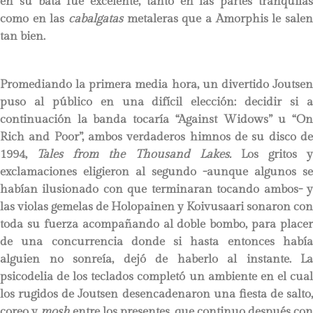
en su bata fue excelente, tanto en las partes tranquilas
como en las
cabalgatas
metaleras que a Amorphis le salen
tan bien.
Promediando la primera media hora, un divertido Joutsen
puso al público en una difícil elección: decidir si a
continuación la banda tocaría “Against Widows” u “On
Rich and Poor”, ambos verdaderos himnos de su disco de
1994,
Tales from the Thousand Lakes.
Los gritos y
exclamaciones eligieron al segundo -aunque algunos se
habían ilusionado con que terminaran tocando ambos- y
las violas gemelas de Holopainen y Koivusaari sonaron con
toda su fuerza acompañando al doble bombo, para placer
de una concurrencia donde si hasta entonces había
alguien no sonreía, dejó de haberlo al instante. La
psicodelia de los teclados completó un ambiente en el cual
los rugidos de Joutsen desencadenaron una fiesta de salto,
coreo y
mosh
entre los presentes, que continuo después con