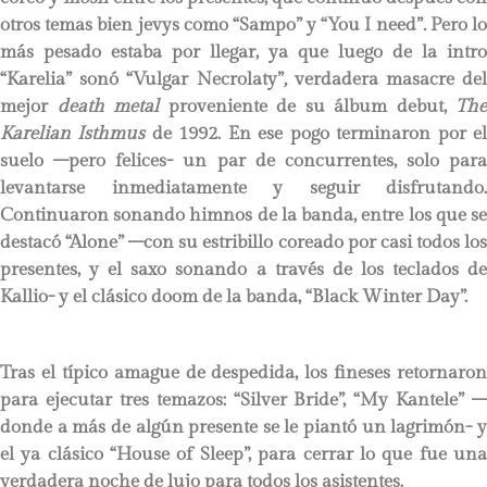
otros temas bien jevys como “Sampo” y “You I need”
.
Pero l
más pesado estaba por llegar, ya que luego de la intro
“Karelia” sonó “Vulgar Necrolaty”
,
verdadera masacre de
mejor
death metal
proveniente de su álbum debut,
The
Karelian Isthmus
de 1992. En ese pogo terminaron por e
suelo –pero felices- un par de concurrentes, solo para
levantarse inmediatamente y seguir disfrutando.
Continuaron sonando himnos de la banda, entre los que se
destacó “Alone” –con su estribillo coreado por casi todos los
presentes, y el saxo sonando a través de los teclados de
Kallio- y el clásico doom de la banda, “Black Winter Day”.
Tras el típico amague de despedida, los fineses retornaron
para ejecutar tres temazos: “Silver Bride”, “My Kantele” –
donde a más de algún presente se le piantó un lagrimón- y
el ya clásico “House of Sleep”, para cerrar lo que fue una
verdadera noche de lujo para todos los asistentes.