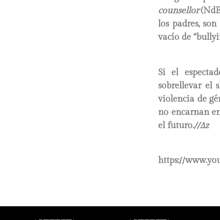
counsellor
(NdE
los padres, son
vacío de “bullyi
Si el especta
sobrellevar el 
violencia de gé
no encarnan en
el futuro.
//∆z
https://www.y