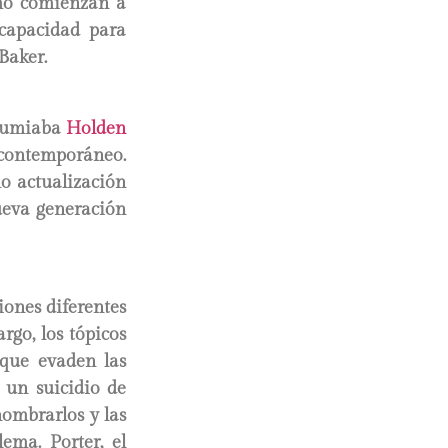
ómo comienzan a
 capacidad para
 Baker.
 rumiaba
Holden
contemporáneo.
o actualización
nueva generación
iones diferentes
go, los tópicos
 que evaden las
y un suicidio de
nombrarlos y las
lema. Porter, el