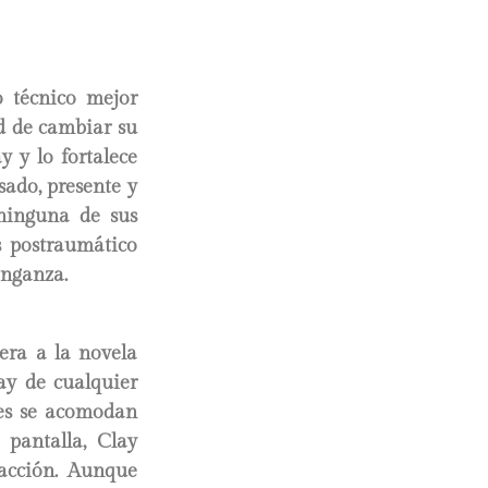
o técnico mejor
d de cambiar su
y y lo fortalece
ado, presente y
ninguna de sus
s postraumático
enganza.
era a la novela
ay de cualquier
nes se acomodan
 pantalla, Clay
nacción. Aunque