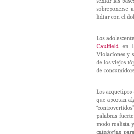
sentar las bas
sobreponerse a
lidiar con el do
Los adolescent
Caulfield
en l
Violaciones y s
de los viejos t
de consumidore
Los arquetipos
que aportan al
“controvertido
palabras fuerte
modo realista y
categorías para