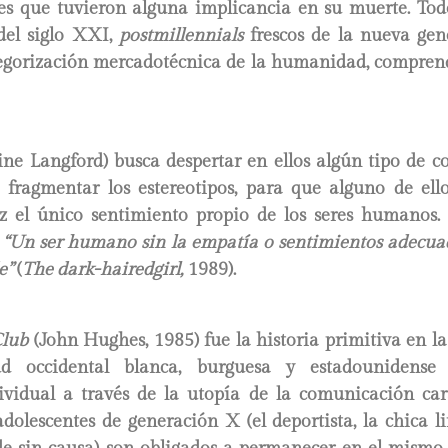
es que tuvieron alguna implicancia en su muerte. Todo
 del siglo XXI,
postmillennials
frescos de la nueva gen
tegorización mercadotécnica de la humanidad, comprend
ne Langford) busca despertar en ellos algún tipo de co
e fragmentar los estereotipos, para que alguno de ello
ez el único sentimiento propio de los seres humanos.
:
“Un ser humano sin la empatía o sentimientos adecua
e”
(
The dark-hairedgirl,
1989).
Club
(John Hughes, 1985) fue la historia primitiva en l
d occidental blanca, burguesa y estadounidense
ividual a través de la utopía de la comunicación car
adolescentes de generación X (el deportista, la chica li