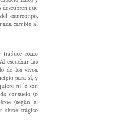
espacio físico y
es descubren que
el estereotipo,
 nada cambie al
e traduce como
 Al escuchar las
o de los vivos.
cipio para sí, y
uiere ni le son
de consuelo (o
héroe (según el
 héroe trágico