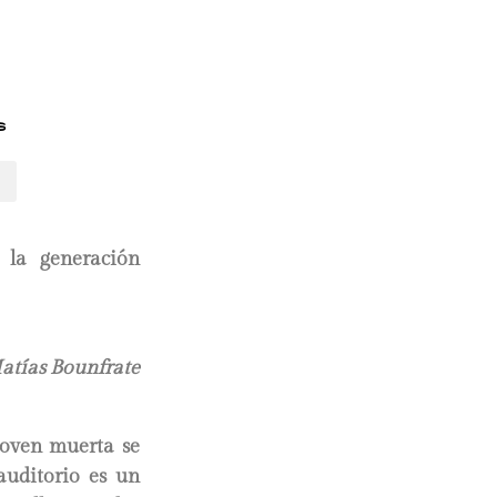
s
 la generación
atías Bounfrate
joven muerta se
auditorio es un