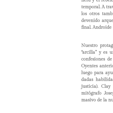
nerd y el rebel
temporal. A tra
los otros tamb
devenido arque
final. Androide 
Nuestro prota
“arcilla” y es 
confesiones de
Oyentes anterio
luego para ayu
dadas habilid
justicia). Cla
mitógrafo Jos
masivo de la nu