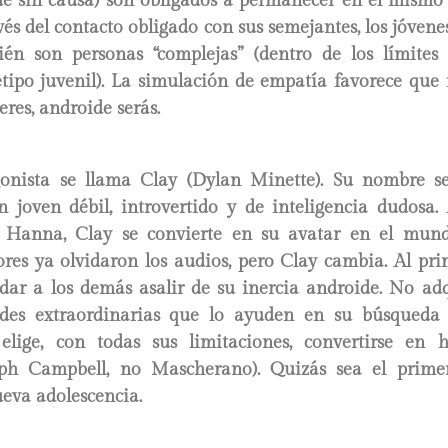
de sin causa) son obligados a permanecer en el mismo 
vés del contacto obligado con sus semejantes, los jóven
ién son personas “complejas” (dentro de los límites d
tipo juvenil). La simulación de empatía favorece que
eres, androide serás.
gonista se llama Clay (Dylan Minette). Su nombre s
un joven débil, introvertido y de inteligencia dudosa.
 Hanna, Clay se convierte en su avatar en el mund
res ya olvidaron los audios, pero Clay cambia. Al prin
dar a los demás asalir de su inercia androide. No adq
ades extraordinarias que lo ayuden en su búsqueda 
y elige, con todas sus limitaciones, convertirse en 
eph Campbell, no Mascherano). Quizás sea el primer
eva adolescencia.